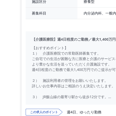
療養型
施設区分
＊経験者応相談
＊年次昇給あり
募集科目
＊売上実績によりインセンティブ支給
【福利厚生】
社会保険完備（健康保険、厚生年金、労災、雇用
交通費支給（上限3万円）
【介護医療院】週4日程度のご勤務／最大1,400
制服貸与
学会費・学会
【おすすめポイント】
１） 介護医療院での常勤医師募集です。
ご自宅での生活が困難な方に医療と介護のサービス
より豊かな生活を送っていただく介護施設です。
週4日程度のご勤務で最大1,400万円でのご提示が
２） 施設利用者の管理をお願いいたします。
詳しいお仕事内容はご相談のうえ決定いたします。
３） JR飯山線の最寄り駅から徒歩12分です。
長野駅から25分程でアクセス可能な立地にござい
週4日、ゆったり勤務
この求人のポイント
【勤務内容】