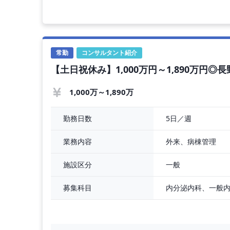
施設利用者の管理をお願いいたします。
詳しいお仕事内容はご相談のうえ決定いたします。
◇ 入所者数 ： 60名
◇ 病棟管理数 ： 60床
常勤
コンサルタント紹介
◇ 施設利用者の介護度 ： 平均4.6
【土日祝休み】1,000万円～1,890万円
◇ 救急対応 ： 基本的にはなし
◇ CV挿入対応 ： なし
◇ 胃ろう ： 造設対応なし、交換なし
1,000万～1,890万
◇ その他 ： 人工呼吸器装着患者の対応なし
5日／週
勤務日数
◇ 主な疾患 ：
外来、病棟管理
業務内容
一般
施設区分
募集科目