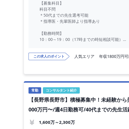
【募集科目】
科目不問
＊50代までの先生選考可能
＊指導医・先輩医師より指導あり
【勤務時間】
10：00～19：00（17時までの時短相談可能）
・12時開始等、開始時間を遅めることも可能
・休憩時間：60分
人気エリア
年収1800万円
この求人のポイント
・残業なし
【勤務日数】
週3日〜週5日
＊シフト制でのご勤務となります
＊固定休の相談可能
常勤
コンサルタント紹介
【長野県長野市】積極募集中！未経験から美
【勤務エリア】
自宅から60分圏内〜宿泊出張まで選択可
000万円〜/週4日勤務可/40代までの先生
【勤務内容】
1,600万～2,300万
美容外科・美容皮膚科治療や施術等