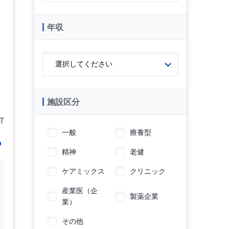
年収
施設区分
一般
療養型
精神
老健
ケアミックス
クリニック
産業医（企
製薬企業
業）
その他