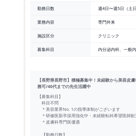
・外来患者数：20-30名/日
・オペ数：2-5件/日
週4日〜週5日（土
勤務日数
・主な症例：二重埋没・クマ取り・系リフト・ボ
（プチ整形がメインです）
専門外来
業務内容
【給 与】
クリニック
施設区分
3,000万円～（フルタイム勤務の場合）
※研修時：2,500万円
募集科目
（実績に伴いインセンティブが発生します）
【福利厚生
【長野県長野市】積極募集中！未経験から美容皮膚科へ
務可/40代までの先生活躍中
【募集科目】
科目不問
＊美容業界No. 1の指導体制がございます
＊研修医新卒採用強化中・未経験転科希望医師歓
＊皮膚科専門医優遇
【勤務日数】