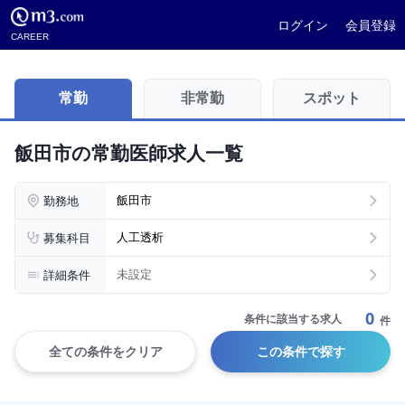
ログイン
会員登録
CAREER
常勤
非常勤
スポット
飯田市の常勤医師求人一覧
勤務地
飯田市
募集科目
人工透析
詳細条件
未設定
0
条件に該当する求人
件
全ての条件をクリア
この条件で探す