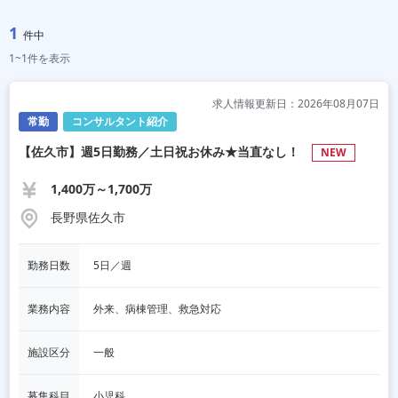
1
件中
1~1件を表示
求人情報更新日：2026年08月07日
常勤
コンサルタント紹介
【佐久市】週5日勤務／土日祝お休み★当直なし！
NEW
1,400万～1,700万
長野県佐久市
勤務日数
5日／週
業務内容
外来、病棟管理、救急対応
施設区分
一般
募集科目
小児科