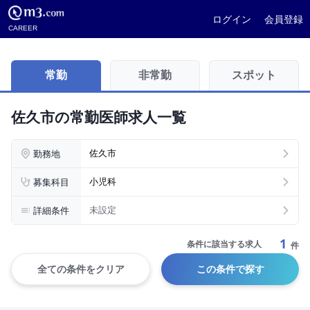
ログイン
会員登録
CAREER
常勤
非常勤
スポット
佐久市の常勤医師求人一覧
勤務地
佐久市
募集科目
小児科
詳細条件
未設定
1
条件に該当する求人
件
全ての条件をクリア
この条件で探す