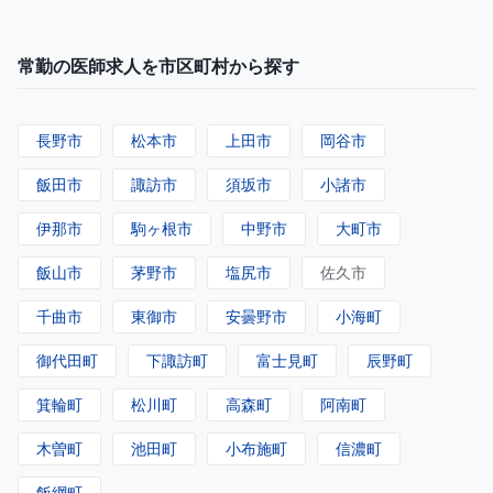
常勤の医師求人を市区町村から探す
長野市
松本市
上田市
岡谷市
飯田市
諏訪市
須坂市
小諸市
伊那市
駒ヶ根市
中野市
大町市
飯山市
茅野市
塩尻市
佐久市
千曲市
東御市
安曇野市
小海町
御代田町
下諏訪町
富士見町
辰野町
箕輪町
松川町
高森町
阿南町
木曽町
池田町
小布施町
信濃町
飯綱町