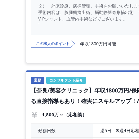
２） 外来診療、病棟管理、手術をお願いいたしま
手術内容は、脳腫瘍摘出術、脳動静脈奇形摘出術、
V-Pシャント、血管内手術などでございます。
３） 近畿日本鉄道生駒線の最寄り駅から病院前ま
バスが運行しており、ご通勤便利でございます。
年収1800万円可能
この求人のポイント
【勤務内容】
外来診療、病棟管理、手術をお願いいたします。
◇ 手術内容 ： 脳腫瘍摘出術、脳動静脈奇形摘
定位脳手術、V-Pシャント、血管内手術
常勤
コンサルタント紹介
【奈良/美容クリニック】年収1800万円
る直接指導もあり！確実にスキルアップ！/
1,800万～（応相談）
週5日　※週4日応
勤務日数