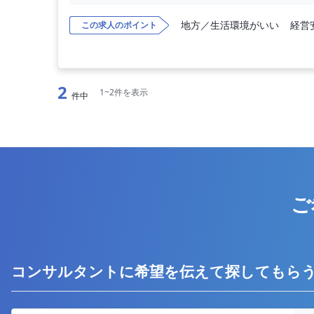
地方／生活環境がいい
経営
この求人のポイント
◆勤務時間 : 9：30～18：30（休憩1時間）
◆年 収 : 1800万円～
◆勤務内容：美容外科、美容皮膚科外来（問診、
2
1~2件を表示
件中
形成外科 皮膚科（問診、小手術等）
━━━━━━━ ■ 施設情報 ■ ━━━━━━━
◆施設区分 : 美容クリニック
------------
ご
コンサルタントに希望を伝えて探してもら