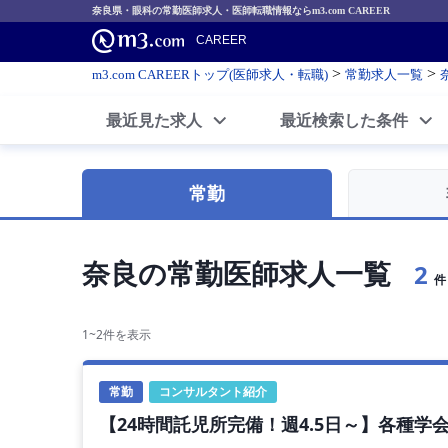
奈良県・眼科の常勤医師求人・医師転職情報ならm3.com CAREER
CAREER
>
>
m3.com CAREERトップ(医師求人・転職)
常勤求人一覧
最近見た求人
最近検索した条件
常勤
奈良の常勤医師求人一覧
2
件
1~2件を表示
常勤
コンサルタント紹介
【24時間託児所完備！週4.5日～】各種学会