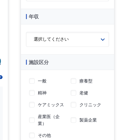
年収
施設区分
一般
療養型
精神
老健
ケアミックス
クリニック
産業医（企
製薬企業
業）
その他