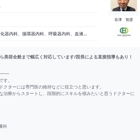
他
谷津 智彦
眼科、一般内科、消化器内科、循環器内科、呼吸器内科、血液内科、心療内科、脳神経内科、内分泌内科、老人内科、一般外科、消化器外科、心臓外科、呼吸器外科、脳神経外科、整形外科、形成外科、リハビリテーション科、小児科、産婦人科、婦人科、精神科、耳鼻咽喉科、皮膚科、泌尿器科、放射線科、人工透析、麻酔科、美容外科、人間ドック・検診、その他
療から美容全般まで幅広く対応しています/院長による直接指導もあり！
━━━
です。
ドクターには専門医の維持などに役立つと思います。
な治療からスタートし、段階的にスキルを積みたいと思うドクターに
膚科