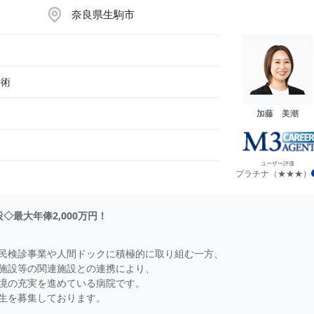
奈良県生駒市
手術
加藤 美潮
ユーザー評価
プラチナ（★★★）
◇最大年俸2,000万円！
民検診事業や人間ドックに積極的に取り組む一方、
施設等の関連施設との連携により、
環境の充実を進めている病院です。
生を募集しております。