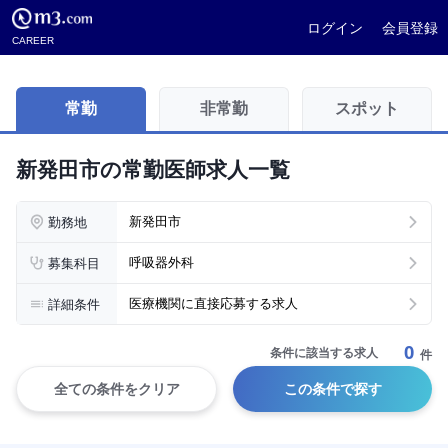
ログイン
会員登録
CAREER
常勤
非常勤
スポット
新発田市の常勤医師求人一覧
勤務地
新発田市
募集科目
呼吸器外科
詳細条件
医療機関に直接応募する求人
0
条件に該当する求人
件
全ての条件をクリア
この条件で探す