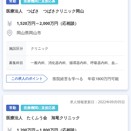
常勤
医療機関に直接応募
医療法人 つばさ つばさクリニック岡山
1,520万円～2,000万円（応相談）
岡山県岡山市
施設区分
クリニック
募集科目
一般内科、消化器内科、循環器内科、呼吸器内科、血液内科、心療内科、脳神経内科、内分泌内科、老人内科、一般外科、消化器外科、心臓外科、呼吸器外科、脳神経外科、整形外科、形成外科、リハビリテーション科、小児科、産婦人科、婦人科、精神科、眼科、耳鼻咽喉科、皮膚科、泌尿器科、放射線科、人工透析、麻酔科
この求人のポイント
医院経営を学べる
年収1800万円可能
求人情報更新日：2022年09月05日
常勤
医療機関に直接応募
医療法人 たくふう会 旭竜クリニック
1,200万円～1,800万円（応相談）