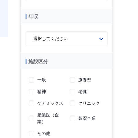
年収
施設区分
一般
療養型
精神
老健
ケアミックス
クリニック
産業医（企
製薬企業
業）
その他