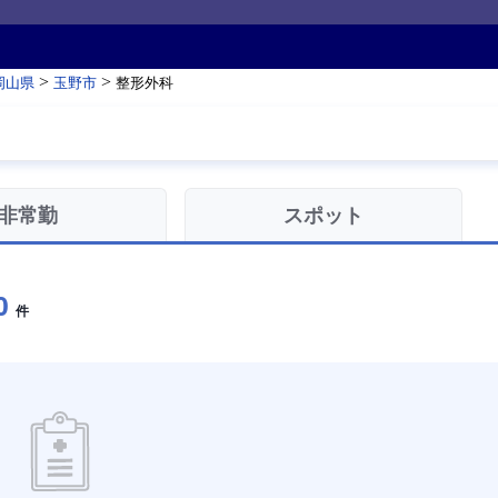
>
>
岡山県
玉野市
整形外科
非常勤
スポット
0
件