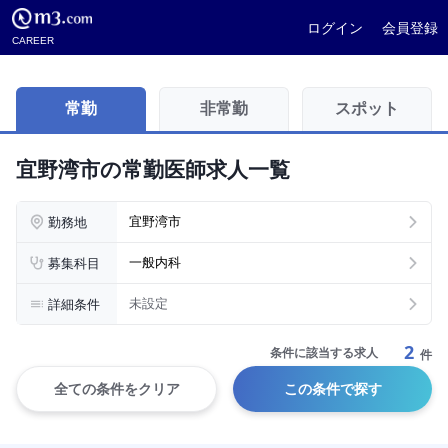
ログイン
会員登録
CAREER
常勤
非常勤
スポット
宜野湾市の常勤医師求人一覧
勤務地
宜野湾市
募集科目
一般内科
詳細条件
未設定
2
条件に該当する求人
件
全ての条件をクリア
この条件で探す