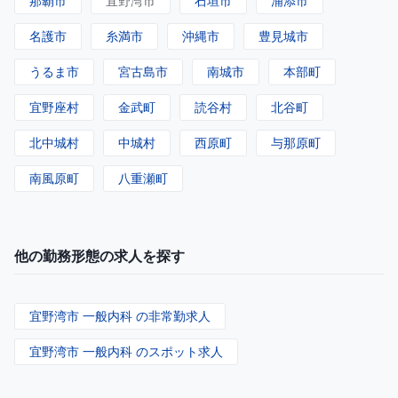
那覇市
宜野湾市
石垣市
浦添市
名護市
糸満市
沖縄市
豊見城市
うるま市
宮古島市
南城市
本部町
宜野座村
金武町
読谷村
北谷町
北中城村
中城村
西原町
与那原町
南風原町
八重瀬町
他の勤務形態の求人を探す
宜野湾市 一般内科 の非常勤求人
宜野湾市 一般内科 のスポット求人