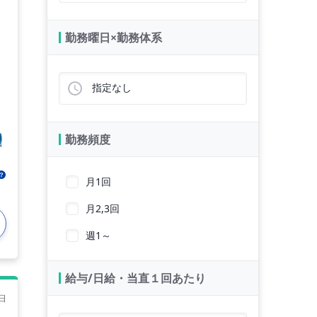
勤務曜日×勤務体系
指定なし
勤務頻度
月1回
月2,3回
週1～
給与/日給・当直１回あたり
日