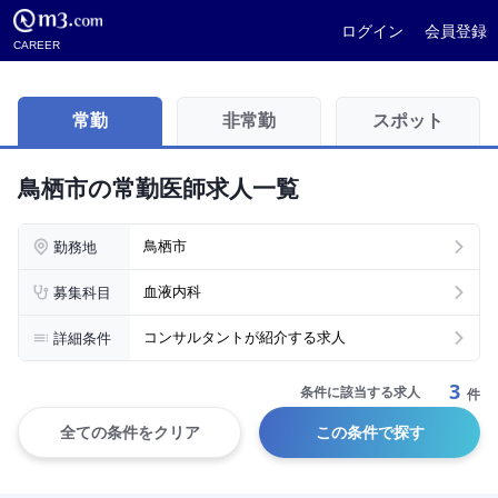
ログイン
会員登録
CAREER
常勤
非常勤
スポット
鳥栖市の常勤医師求人一覧
勤務地
鳥栖市
募集科目
血液内科
詳細条件
コンサルタントが紹介する求人
3
条件に該当する求人
件
全ての条件をクリア
この条件で探す