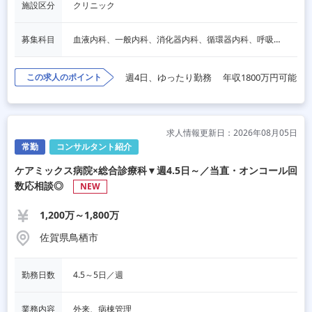
施設区分
クリニック
募集科目
血液内科、一般内科、消化器内科、循環器内科、呼吸器内科、脳神経内科、内分泌内科、老人内科、一般外科、消化器外科、その他
この求人のポイント
週4日、ゆったり勤務
年収1800万円可能
求人情報更新日：2026年08月05日
常勤
コンサルタント紹介
ケアミックス病院×総合診療科▼週4.5日～／当直・オンコール回
数応相談◎
NEW
1,200万～1,800万
佐賀県鳥栖市
勤務日数
4.5～5日／週
業務内容
外来、病棟管理