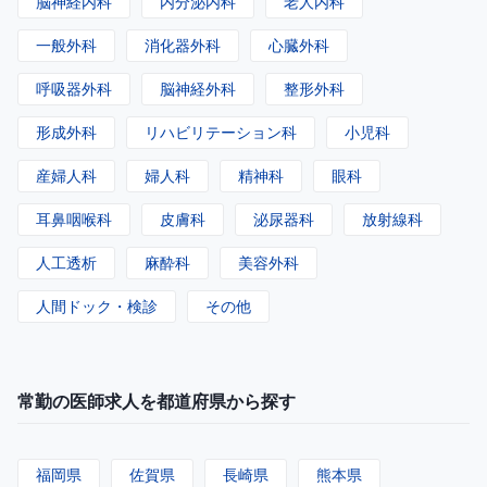
脳神経内科
内分泌内科
老人内科
一般外科
消化器外科
心臓外科
呼吸器外科
脳神経外科
整形外科
形成外科
リハビリテーション科
小児科
産婦人科
婦人科
精神科
眼科
耳鼻咽喉科
皮膚科
泌尿器科
放射線科
人工透析
麻酔科
美容外科
人間ドック・検診
その他
常勤の医師求人を都道府県から探す
福岡県
佐賀県
長崎県
熊本県