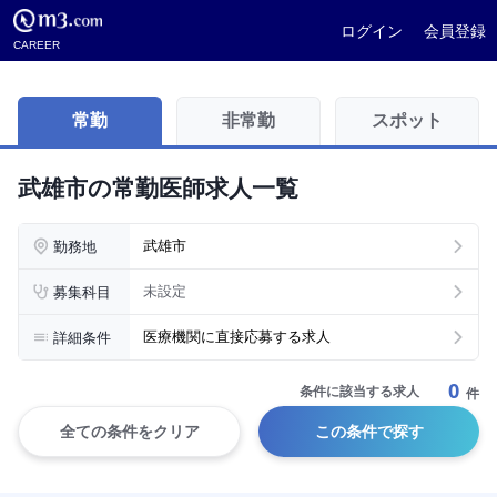
ログイン
会員登録
CAREER
常勤
非常勤
スポット
武雄市の常勤医師求人一覧
勤務地
武雄市
募集科目
未設定
詳細条件
医療機関に直接応募する求人
0
条件に該当する求人
件
全ての条件をクリア
この条件で探す