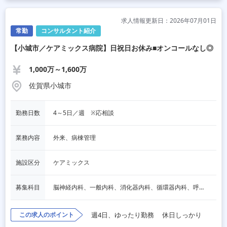
求人情報更新日：2026年07月01日
常勤
コンサルタント紹介
【小城市／ケアミックス病院】日祝日お休み■オンコールなし◎
1,000万～1,600万
佐賀県小城市
勤務日数
4～5日／週　※応相談
業務内容
外来、病棟管理
施設区分
ケアミックス
募集科目
脳神経内科、一般内科、消化器内科、循環器内科、呼吸器内科、血液内科、内分泌内科、老人内科、一般外科、消化器外科、その他
この求人のポイント
週4日、ゆったり勤務
休日しっかり