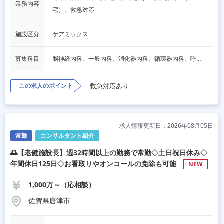
業務内容
宅）、救急対応
施設区分
ケアミックス
募集科目
脳神経内科、一般内科、消化器内科、循環器内科、呼吸器内科、血液内科、内分泌内科、老人内科、その他
この求人のポイント
救急対応あり
求人情報更新日：2026年08月05日
常勤
コンサルタント紹介
🌅【老健施設長】週32時間以上の勤務で常勤◇土日祝日休み◇
年間休日125日◇お看取りやオンコールの免除も可能
NEW
1,000万～（応相談）
佐賀県唐津市