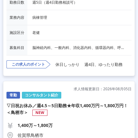
勤務日数
週5日（週4日勤務相談可）
業務内容
病棟管理
施設区分
老健
募集科目
脳神経内科、一般内科、消化器内科、循環器内科、呼吸器内科、血液内科、内分泌内科、老人内科、一般外科、消化器外科、心臓外科、呼吸器外科、脳神経外科、整形外科、形成外科、リハビリテーション科、小児科、産婦人科、婦人科、泌尿器科、放射線科、人工透析、麻酔科、美容外科、人間ドック・検診
この求人のポイント
休日しっかり
週4日、ゆったり勤務
求人情報更新日：2026年08月05日
常勤
コンサルタント紹介
▽日祝お休み／週4.5～5日勤務★年収1,400万円～1,800万円！
＜鳥栖市＞
NEW
1,400万～1,800万
佐賀県鳥栖市