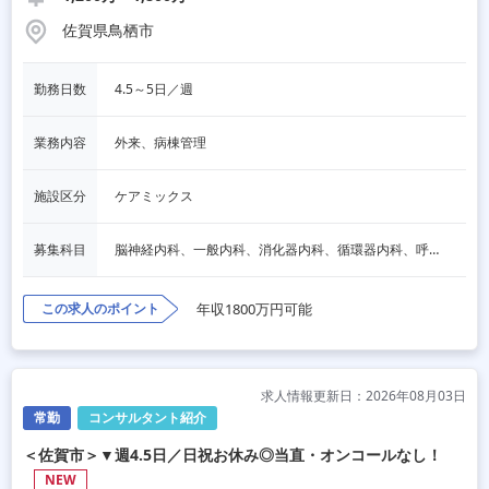
佐賀県鳥栖市
勤務日数
4.5～5日／週
業務内容
外来、病棟管理
施設区分
ケアミックス
募集科目
脳神経内科、一般内科、消化器内科、循環器内科、呼吸器内科、血液内科、内分泌内科、老人内科、一般外科、消化器外科、その他
この求人のポイント
年収1800万円可能
求人情報更新日：2026年08月03日
常勤
コンサルタント紹介
＜佐賀市＞▼週4.5日／日祝お休み◎当直・オンコールなし！
NEW