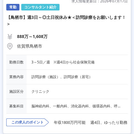
求人情報更新日：2026年07月17日
常勤
コンサルタント紹介
【鳥栖市】週3日～◎土日祝休み★＜訪問診療をお願いします！
＞
888万～1,608万
佐賀県鳥栖市
勤務日数
3～5日／週　※週4日から社会保険完備
業務内容
訪問診療（施設）、訪問診療（居宅）
施設区分
クリニック
募集科目
脳神経内科、一般内科、消化器内科、循環器内科、呼吸器内科、血液内科、内分泌内科、老人内科、一般外科、消化器外科、その他
この求人のポイント
年収1800万円可能
週4日、ゆったり勤務