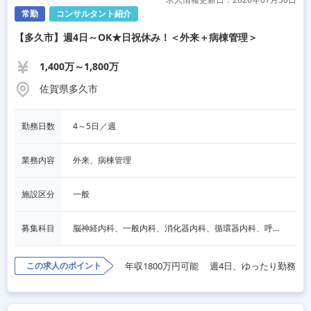
常勤
コンサルタント紹介
【多久市】週4日～OK★日祝休み！＜外来＋病棟管理＞
1,400万～1,800万
佐賀県多久市
勤務日数
4～5日／週
業務内容
外来、病棟管理
施設区分
一般
募集科目
脳神経内科、一般内科、消化器内科、循環器内科、呼吸器内科、血液内科、内分泌内科、老人内科、その他
この求人のポイント
年収1800万円可能
週4日、ゆったり勤務