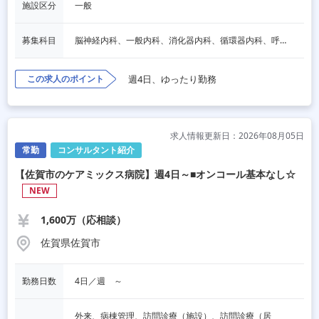
施設区分
一般
募集科目
脳神経内科、一般内科、消化器内科、循環器内科、呼吸器内科、血液内科、内分泌内科、老人内科、一般外科、消化器外科、その他
この求人のポイント
週4日、ゆったり勤務
求人情報更新日：2026年08月05日
常勤
コンサルタント紹介
【佐賀市のケアミックス病院】週4日～■オンコール基本なし☆
NEW
1,600万（応相談）
佐賀県佐賀市
勤務日数
4日／週　～
外来、病棟管理、訪問診療（施設）、訪問診療（居