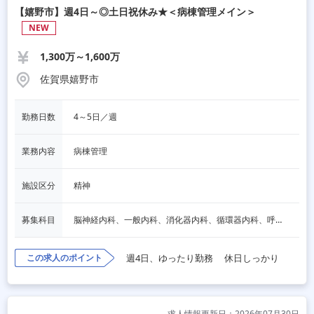
【嬉野市】週4日～◎土日祝休み★＜病棟管理メイン＞
NEW
1,300万～1,600万
佐賀県嬉野市
勤務日数
4～5日／週
業務内容
病棟管理
施設区分
精神
募集科目
脳神経内科、一般内科、消化器内科、循環器内科、呼吸器内科、血液内科、内分泌内科、老人内科、その他
この求人のポイント
週4日、ゆったり勤務
休日しっかり
求人情報更新日：2026年07月30日