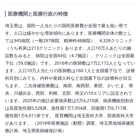
医療機関と医療行政の特徴
埼玉県は、国民一人当たりの国民医療費が全国で最も低い県で
す。人口は緩やかな増加傾向にあります。医療機関全体の数とし
ては345病院（一般297病院、精神科48病院）、4,328クリニック
（うち有床は213クリニック）あります。人口10万人あたりの施
設数をみると、病院は全国43位（4.7施設）、クリニックは全国最
下位（59.0施設）です。 2016年の医師数は1万2,172人となってい
ます。人口10万人当たりの医師数は160.1人と全国最下位で、診療
科目別にみても、内科や産婦人科など全国最下位の診療科が目立
ちます。 二次保健医療圏は、南部、南西部、東部、さいたま、県
央、川越比企、西部、利根、北部、秩父の10エリアに設定されて
います。2025年の推計必要病床数は5万4,210床、病床機能別割合
は高度急性期5,528床、急性期1万7,954床、回復期1万6,717床、
慢性期1万4,011床です。 医育機関は埼玉医科大学、防衛医科大学
があります。 （2018年医療施設（動態）調査、埼玉県地域保健医
療計画、埼玉県医師確保計画）