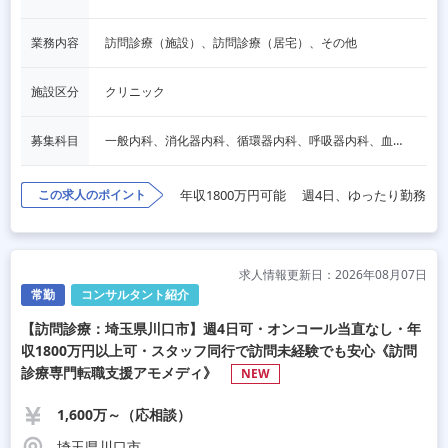
業務内容
訪問診療（施設）、訪問診療（居宅）、その他
施設区分
クリニック
募集科目
一般内科、消化器内科、循環器内科、呼吸器内科、血液内科、脳神経内科、内分泌内科、老人内科、その他
この求人のポイント
年収1800万円可能
週4日、ゆったり勤務
求人情報更新日：2026年08月07日
常勤
コンサルタント紹介
【訪問診療：埼玉県川口市】週4日可・オンコール当直なし・年
収1800万円以上可・スタッフ同行で訪問未経験でも安心《訪問
診療専門転職支援アモメディ》
NEW
1,600万～（応相談）
埼玉県川口市