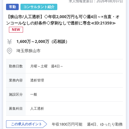
求人情報更新日：2026年08月07日
常勤
コンサルタント紹介
【狭山市/人工透析】◇年収2,000万円も可◇週4日～×当直・オ
ンコールなしの好条件◇穿刺なしで透析に専念≪ID:21359≫
NEW
1,600万～2,000万（応相談）
埼玉県狭山市
勤務日数
月曜～土曜　週4日～
業務内容
透析管理
施設区分
一般
募集科目
人工透析
この求人のポイント
年収1800万円可能
週4日、ゆったり勤務