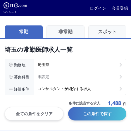
ログイン
会員登録
CAREER
常勤
非常勤
スポット
埼玉の常勤医師求人一覧
勤務地
埼玉県
募集科目
未設定
詳細条件
コンサルタントが紹介する求人
1,488
条件に該当する求人
件
全ての条件をクリア
この条件で探す