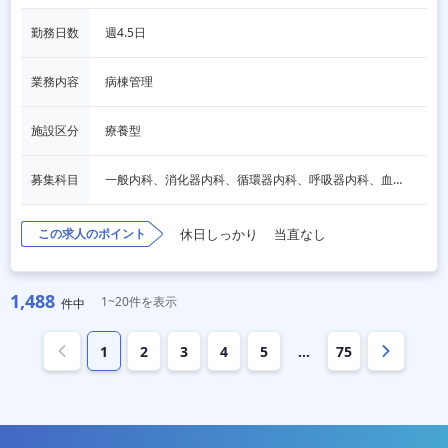
勤務日数
週4.5日
業務内容
病棟管理
施設区分
療養型
募集科目
一般内科、消化器内科、循環器内科、呼吸器内科、血液内科、脳神経内科、内分泌内科、老人内科
この求人のポイント
休日しっかり
当直なし
1,488
1~20件を表示
件中
1
2
3
4
5
…
75