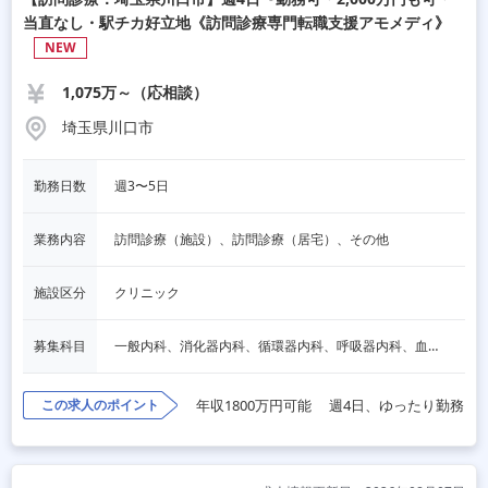
当直なし・駅チカ好立地《訪問診療専門転職支援アモメディ》
NEW
1,075万～（応相談）
埼玉県川口市
勤務日数
週3〜5日
業務内容
訪問診療（施設）、訪問診療（居宅）、その他
施設区分
クリニック
募集科目
一般内科、消化器内科、循環器内科、呼吸器内科、血液内科、脳神経内科、内分泌内科、老人内科、その他
この求人のポイント
年収1800万円可能
週4日、ゆったり勤務