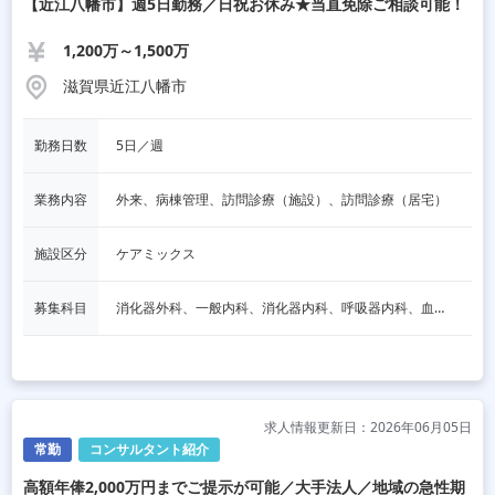
【近江八幡市】週5日勤務／日祝お休み★当直免除ご相談可能！
1,200万～1,500万
滋賀県近江八幡市
勤務日数
5日／週
業務内容
外来、病棟管理、訪問診療（施設）、訪問診療（居宅）
施設区分
ケアミックス
募集科目
消化器外科、一般内科、消化器内科、呼吸器内科、血液内科、心療内科、脳神経内科、一般外科、呼吸器外科、精神科、麻酔科、その他
求人情報更新日：2026年06月05日
常勤
コンサルタント紹介
高額年俸2,000万円までご提示が可能／大手法人／地域の急性期