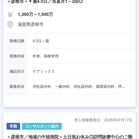
＜彦根市＞▼週4.5日／当直月1～2回◎
1,300万～1,500万
滋賀県彦根市
勤務日数
4.5日／週
業務内容
外来、病棟管理
施設区分
ケアミックス
募集科目
消化器外科、一般内科、消化器内科、循環器内科、呼吸器内科、血液内科、脳神経内科、内分泌内科、老人内科、一般外科、その他
求人情報更新日：2026年07月17日
常勤
コンサルタント紹介
＜彦根市／地域の中核病院＞土日祝お休み◎訪問診療中心のご勤