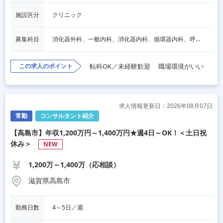
施設区分
クリニック
募集科目
消化器外科、一般内科、消化器内科、循環器内科、呼吸器内科、血液内科、心療内科、脳神経内科、内分泌内科、老人内科、一般外科、心臓外科、呼吸器外科、脳神経外科、整形外科、形成外科、リハビリテーション科、小児科、産婦人科、婦人科、精神科、眼科、耳鼻咽喉科、皮膚科、泌尿器科、放射線科、人工透析、麻酔科、美容外科、人間ドック・検診、その他
この求人のポイント
転科OK／未経験歓迎
職場環境がいい
求人情報更新日：2026年08月07日
常勤
コンサルタント紹介
【高島市】年収1,200万円～1,400万円★週4日～OK！＜土日祝
休み＞
NEW
1,200万～1,400万（応相談）
滋賀県高島市
勤務日数
4～5日／週