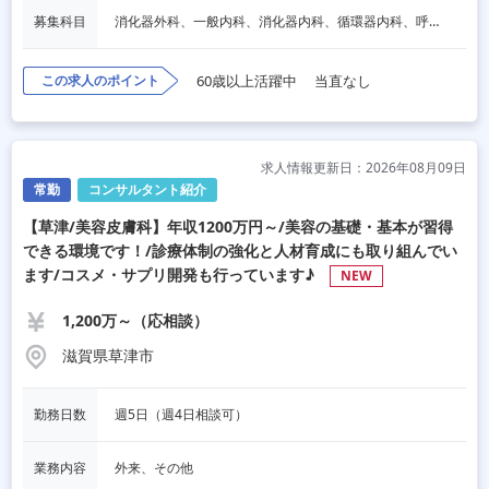
募集科目
消化器外科、一般内科、消化器内科、循環器内科、呼吸器内科、血液内科、心療内科、脳神経内科、内分泌内科、老人内科、一般外科、心臓外科、呼吸器外科、脳神経外科、整形外科、形成外科、リハビリテーション科
この求人のポイント
60歳以上活躍中
当直なし
求人情報更新日：2026年08月09日
常勤
コンサルタント紹介
【草津/美容皮膚科】年収1200万円～/美容の基礎・基本が習得
できる環境です！/診療体制の強化と人材育成にも取り組んでい
ます/コスメ・サプリ開発も行っています♪
NEW
1,200万～（応相談）
滋賀県草津市
勤務日数
週5日（週4日相談可）
業務内容
外来、その他