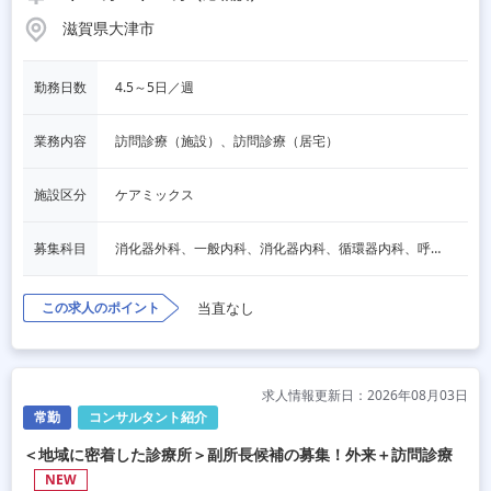
滋賀県大津市
勤務日数
4.5～5日／週
業務内容
訪問診療（施設）、訪問診療（居宅）
施設区分
ケアミックス
募集科目
消化器外科、一般内科、消化器内科、循環器内科、呼吸器内科、血液内科、脳神経内科、内分泌内科、老人内科、一般外科、その他
この求人のポイント
当直なし
求人情報更新日：2026年08月03日
常勤
コンサルタント紹介
＜地域に密着した診療所＞副所長候補の募集！外来＋訪問診療
NEW