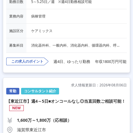
勤務日数
5～5.25日／週　※週4日勤務相談可能
業務内容
病棟管理
施設区分
ケアミックス
募集科目
消化器外科、一般内科、消化器内科、循環器内科、呼吸器内科、血液内科、脳神経内科、内分泌内科、老人内科、一般外科、その他
この求人のポイント
週4日、ゆったり勤務
年収1800万円可能
求人情報更新日：2026年08月06日
常勤
コンサルタント紹介
【東近江市】週4～5日■オンコールなし◎当直回数ご相談可能！
NEW
1,600万～1,800万（応相談）
滋賀県東近江市