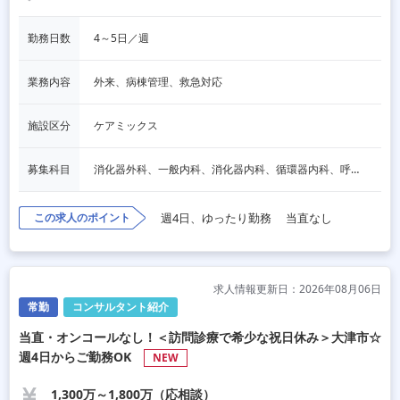
勤務日数
4～5日／週
業務内容
外来、病棟管理、救急対応
施設区分
ケアミックス
募集科目
消化器外科、一般内科、消化器内科、循環器内科、呼吸器内科、血液内科、脳神経内科、内分泌内科、老人内科、一般外科、その他
この求人のポイント
週4日、ゆったり勤務
当直なし
求人情報更新日：2026年08月06日
常勤
コンサルタント紹介
当直・オンコールなし！＜訪問診療で希少な祝日休み＞大津市☆
週4日からご勤務OK
NEW
1,300万～1,800万（応相談）