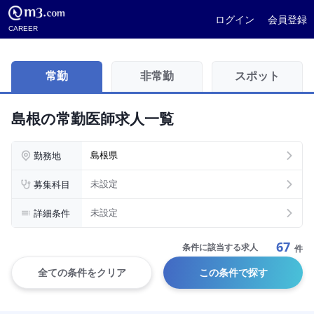
ログイン
会員登録
CAREER
常勤
非常勤
スポット
島根の常勤医師求人一覧
勤務地
島根県
募集科目
未設定
詳細条件
未設定
67
条件に該当する求人
件
全ての条件をクリア
この条件で探す