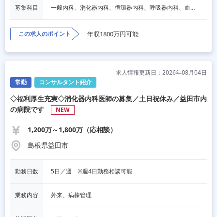
募集科目
一般内科、消化器内科、循環器内科、呼吸器内科、血液内科、脳神経内科、内分泌内科、老人内科、一般外科、消化器外科、その他
この求人のポイント
年収1800万円可能
求人情報更新日：2026年08月04日
常勤
コンサルタント紹介
◇福利厚生充実◇消化器内科医師の募集／土日祝休み／益田市内
の病院です
NEW
1,200万～1,800万（応相談）
島根県益田市
勤務日数
5日／週　※週4日勤務相談可能
業務内容
外来、病棟管理