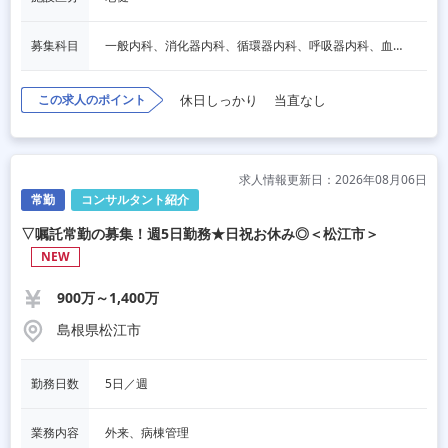
募集科目
一般内科、消化器内科、循環器内科、呼吸器内科、血液内科、心療内科、脳神経内科、内分泌内科、老人内科、一般外科、消化器外科、心臓外科、呼吸器外科、脳神経外科、整形外科、形成外科、リハビリテーション科、小児科、産婦人科、婦人科、精神科、眼科、耳鼻咽喉科、皮膚科、泌尿器科、放射線科、人工透析、麻酔科、美容外科、人間ドック・検診、その他
この求人のポイント
休日しっかり
当直なし
求人情報更新日：2026年08月06日
常勤
コンサルタント紹介
▽嘱託常勤の募集！週5日勤務★日祝お休み◎＜松江市＞
NEW
900万～1,400万
島根県松江市
勤務日数
5日／週
業務内容
外来、病棟管理