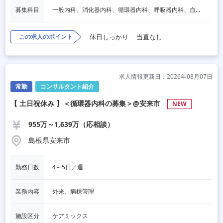
募集科目
一般内科、消化器内科、循環器内科、呼吸器内科、血液内科、脳神経内科、内分泌内科、老人内科、その他
この求人のポイント
休日しっかり
当直なし
求人情報更新日：2026年08月07日
常勤
コンサルタント紹介
【 土日祝休み 】＜循環器内科の募集＞@安来市
NEW
955万～1,639万（応相談）
島根県安来市
勤務日数
4～5日／週
業務内容
外来、病棟管理
施設区分
ケアミックス