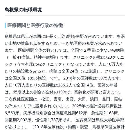
島根県の転職環境
医療機関と医療行政の特徴
島根県は県土が東西に細長く、約8割を林野が占めています。奥深
い山地や離島も点在するため、へき地医療の充実が求められてい
ます。 医療機関全体の数としては、全国で２番目に少ない49病院
（一般41病院、精神科8病院）です。クリニックの数は723クリニ
ック（うち有床は42クリニック）となっています。人口10万人あ
たりの施設数をみると、病院は全国24位（7.2施設）、クリニック
は全国20位（89.6施設）です。 2016年の医師数は1,975人です。
人口10万人当たりの医師数は286.2人で全国14位。医師の年齢
は、65歳以上の割合が全体の19%で、高齢化が顕著と言えます。
二次保健医療圏は、松江、雲南、出雲、大田、浜田、益田、隠岐
の7つのエリアに設定されています。2025年の推計必要病床数は
6,569床、病床機能別割合は高度急性期612床、急性期2,168床、
回復期2,002床、慢性期1,787床です。 医育機関は島根大学医学部
があります。 （2018年医療施設（動態）調査、島根県保健医療計