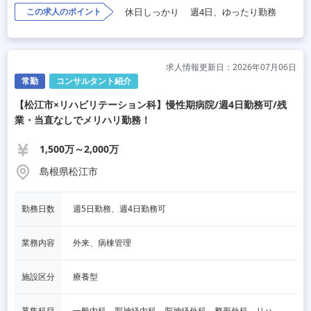
この求人のポイント
休日しっかり
週4日、ゆったり勤務
求人情報更新日：2026年07月06日
常勤
コンサルタント紹介
【松江市×リハビリテーション科】慢性期病院/週4日勤務可/残
業・当直なしでメリハリ勤務！
1,500万～2,000万
島根県松江市
勤務日数
週5日勤務、週4日勤務可
業務内容
外来、病棟管理
施設区分
療養型
募集科目
一般内科、脳神経内科、脳神経外科、整形外科、リハビリテーション科