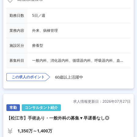
勤務日数
5日／週
業務内容
外来、病棟管理
施設区分
療養型
募集科目
一般内科、消化器内科、循環器内科、呼吸器内科、血液内科、脳神経内科、内分泌内科、老人内科、その他
この求人のポイント
60歳以上活躍中
求人情報更新日：2026年07月27日
常勤
コンサルタント紹介
【松江市】手術あり・一般外科の募集▼早遅番なし◎
1,350万～1,400万