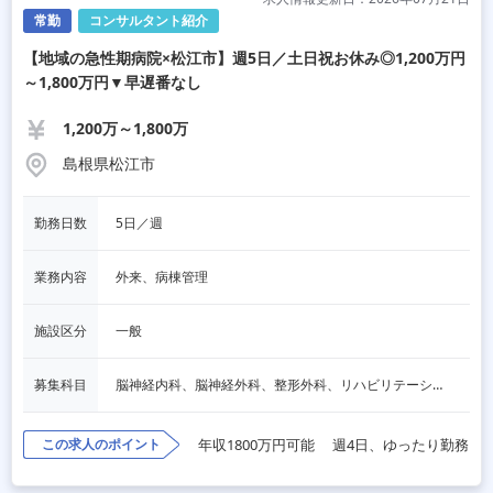
常勤
コンサルタント紹介
【地域の急性期病院×松江市】週5日／土日祝お休み◎1,200万円
～1,800万円▼早遅番なし
1,200万～1,800万
島根県松江市
勤務日数
5日／週
業務内容
外来、病棟管理
施設区分
一般
募集科目
脳神経内科、脳神経外科、整形外科、リハビリテーション科
この求人のポイント
年収1800万円可能
週4日、ゆったり勤務