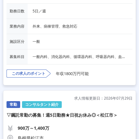
勤務日数
5日／週
業務内容
外来、病棟管理、救急対応
施設区分
一般
募集科目
一般内科、消化器内科、循環器内科、呼吸器内科、血液内科、脳神経内科、内分泌内科、老人内科、その他
この求人のポイント
年収1800万円可能
求人情報更新日：2026年07月29日
常勤
コンサルタント紹介
▽嘱託常勤の募集！週5日勤務★日祝お休み◎＜松江市＞
900万～1,400万
島根県松江市