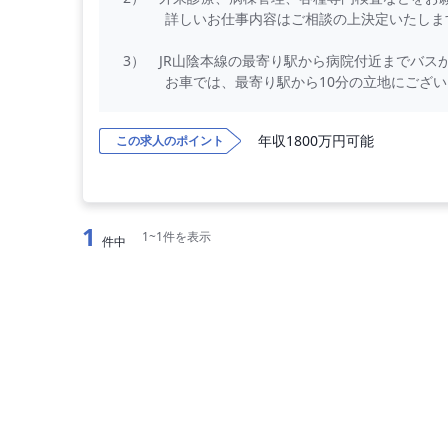
詳しいお仕事内容はご相談の上決定いたしま
3） JR山陰本線の最寄り駅から病院付近までバス
お車では、最寄り駅から10分の立地にござい
【勤務内容】
年収1800万円可能
この求人のポイント
外来診療、病棟管理、各種専門検査などをお願い
【勤務条件】
◇ 年収 ： 1,200万円 〜 1,800万円 
◇ 勤務時間 ： 全日8：20～17：15
1
1~1件を表示
件中
◇ 勤務日数 ： 5日／週 ※週4日勤務相談可
◇ 休日 ： 土曜日 日曜日 祝日
◇