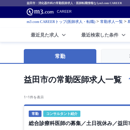
益田市・消化器外科の常勤医師求人・医師転職情報ならm3.com CAREER
CAREER
>
>
m3.com CAREERトップ(医師求人・転職)
常勤求人一覧
最近見た求人
最近検索した条件
常勤
益田市の常勤医師求人一覧
1~1件を表示
常勤
コンサルタント紹介
総合診療科医師の募集／土日祝休み／益田