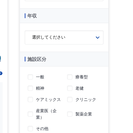
年収
施設区分
一般
療養型
精神
老健
ケアミックス
クリニック
産業医（企
製薬企業
業）
その他