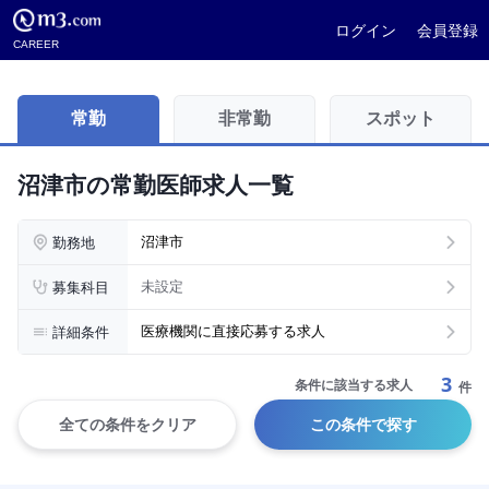
ログイン
会員登録
CAREER
常勤
非常勤
スポット
沼津市の常勤医師求人一覧
勤務地
沼津市
募集科目
未設定
詳細条件
医療機関に直接応募する求人
3
条件に該当する求人
件
全ての条件をクリア
この条件で探す