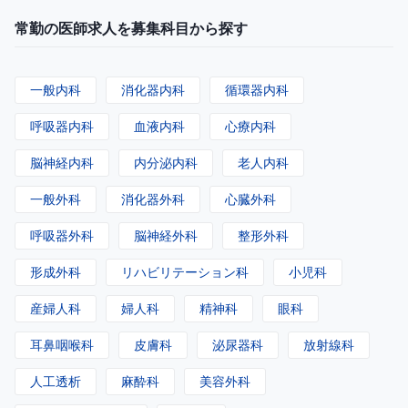
常勤の医師求人を募集科目から探す
一般内科
消化器内科
循環器内科
呼吸器内科
血液内科
心療内科
脳神経内科
内分泌内科
老人内科
一般外科
消化器外科
心臓外科
呼吸器外科
脳神経外科
整形外科
形成外科
リハビリテーション科
小児科
産婦人科
婦人科
精神科
眼科
耳鼻咽喉科
皮膚科
泌尿器科
放射線科
人工透析
麻酔科
美容外科