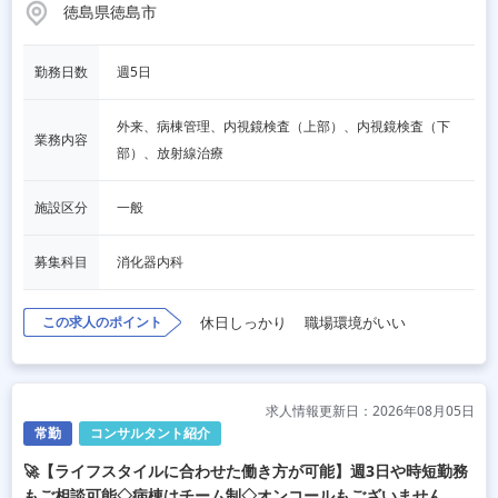
徳島県徳島市
勤務日数
週5日
外来、病棟管理、内視鏡検査（上部）、内視鏡検査（下
業務内容
部）、放射線治療
施設区分
一般
募集科目
消化器内科
この求人のポイント
休日しっかり
職場環境がいい
求人情報更新日：2026年08月05日
常勤
コンサルタント紹介
🚀【ライフスタイルに合わせた働き方が可能】週3日や時短勤務
もご相談可能◇病棟はチーム制◇オンコールもございません