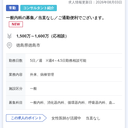
求人情報更新日：2026年08月03日
常勤
コンサルタント紹介
一般内科の募集／当直なし／ご通勤便利でございます。
NEW
1,500万～1,600万（応相談）
徳島県徳島市
勤務日数
5日／週　※週4～4.5日勤務相談可能
業務内容
外来、病棟管理
施設区分
一般
募集科目
一般内科、消化器内科、循環器内科、呼吸器内科、血液内科、脳神経内科、内分泌内科、老人内科、その他
この求人のポイント
女性医師が活躍中
当直なし