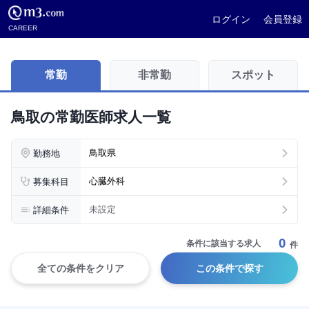
ログイン
会員登録
CAREER
常勤
非常勤
スポット
鳥取の常勤医師求人一覧
勤務地
鳥取県
募集科目
心臓外科
詳細条件
未設定
0
条件に該当する求人
件
全ての条件をクリア
この条件で探す