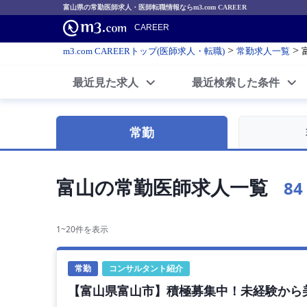
富山県の常勤医師求人・医師転職情報ならm3.com CAREER
CAREER
>
>
m3.com CAREERトップ(医師求人・転職)
常勤求人一覧
最近見た求人
最近検索した条件
常勤
富山の常勤医師求人一覧
84
1~20件を表示
常勤
コンサルタント紹介
【富山県富山市】積極募集中！未経験から美