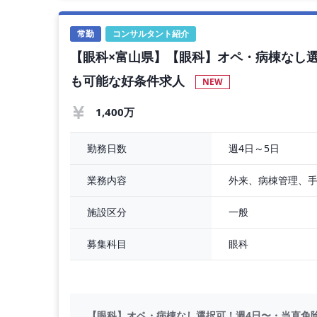
◇ 病棟管理数 ： 10床程度（主治医制）
◇ 救急対応数 ： 1コマ／週（当番制）
常勤
コンサルタント紹介
【眼科×富山県】【眼科】オペ・病棟なし選
【勤務条件】
◇ 年収 ： 1,200万円 〜 2,000万円
も可能な好条件求人
NEW
◇ 勤務時間 ： 全日8：15～17：00
◇ 勤務日数 ： 5日／週
1,400万
◇ 休日 ： 土曜日
週4日～5日
勤務日数
外来、病棟管理、
業務内容
一般
施設区分
眼科
募集科目
【眼科】オペ・病棟なし選択可！週4日〜・当直免