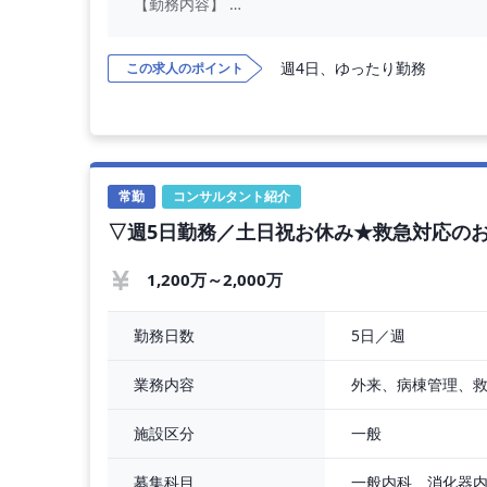
【勤務内容】
外来診療、病棟管理をお願いいたします。
週4日、ゆったり勤務
この求人のポイント
【勤務条件】
◇ 年収 ： 1,000万円 〜 1,500万円
◇ 勤務時間 ： 全日8：30～18：00（休憩90
◇ 時間外勤務 ： なし
◇ 勤務日数 ： 4～5日／週
◇ 休日 ： 日曜日 応相談
常勤
コンサルタント紹介
◇ 休暇 ： 有給休暇は法定通り付与
▽週5日勤務／土日祝お休み★救急対応の
その他休暇 特別休暇、育児休暇 ※その他なし
◇ 当直有無 ： 宿直 1回／週（火曜日）
1,200万～2,000万
【募集科目】
◇ 一般内科
5日／週
勤務日数
こちらの科目の先生にご応募いただ
外来、病棟管理、
業務内容
一般
施設区分
募集科目