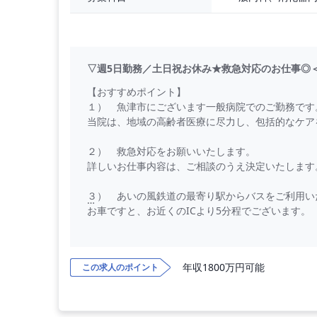
▽週5日勤務／土日祝お休み★救急対応のお仕事◎
【おすすめポイント】
１） 魚津市にございます一般病院でのご勤務です
当院は、地域の高齢者医療に尽力し、包括的なケア
２） 救急対応をお願いいたします。
詳しいお仕事内容は、ご相談のうえ決定いたします
３） あいの風鉄道の最寄り駅からバスをご利用い
お車ですと、お近くのICより5分程でございます。
【勤務内容】
外来診療、病棟管理、救急対応をお願いいたしま
年収1800万円可能
この求人のポイント
◇ 外来担当数 ： 5コマ程度／週
◇ 外来受診者数 ： 10～20名／コマ
◇ 診療体制 ： 1診制