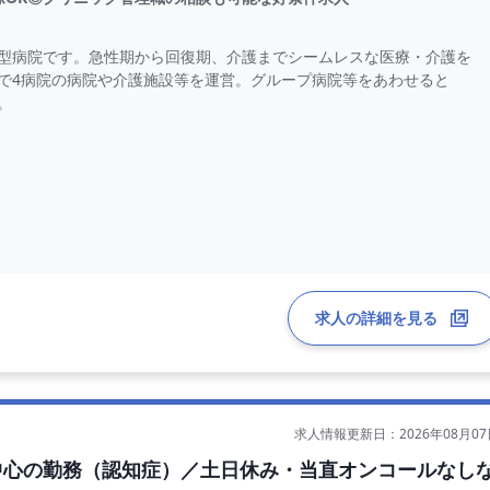
ス型病院です。急性期から回復期、介護までシームレスな医療・介護を
で4病院の病院や介護施設等を運営。グループ病院等をあわせると
。
可能！QOL重視の先生に最適です。
オペや病棟管理の有無を選択可能です 。当直免除の相談もできるた
ある勤務体制を築けます。
求人の詳細を見る
求人情報更新日：2026年08月07
中心の勤務（認知症）／土日休み・当直オンコールなし