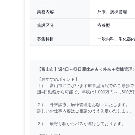
・皮膚科専門医
外来、病棟管理
業務内容
週4日：1,840万円
週5日：2,300万円
療養型
施設区分
＊経験者応相談
＊年次昇給あり
募集科目
＊売上実績によりインセンティブ支給
【福利厚生】
社会保険完備（健康保険、厚生年金、労災、雇用
交通費支給（上限3万円）
【富山市】週4日～◎日曜休み★＜外来＋病棟管理
制服貸与
学会費・学会
【おすすめポイント】
１） 富山市にございます療養型病院でのご勤務で
週4日勤務から可能で、年収は1,000万円～1,500
２） 外来診療、病棟管理をお願いいたします。
詳しいお仕事内容はご相談のうえ決定いたします。
３） 最寄り駅からバスが運行しております。