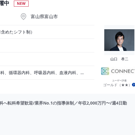
活躍中
NEW
富山県富山市
日含めたシフト制）
山口 孝二
一般内科、消化器内科、循環器内科、呼吸器内科、血液内科、心療内科、脳神経内科、内分泌内科、老人内科、一般外科、消化器外科、心臓外科、呼吸器外科、脳神経外科、整形外科、形成外科、リハビリテーション科、小児科、産婦人科、婦人科、精神科、眼科、耳鼻咽喉科、皮膚科、泌尿器科、放射線科、人工透析、麻酔科、美容外科、人間ドック・検診、その他
ユーザー評価
ゴールド（★★）
転科希望歓迎/業界No.1の指導体制／年収2,000万円〜/週4日勤