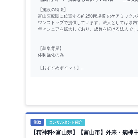
【施設の特徴】
富山医療圏に位置する約250床規模 のケアミック
ワンストップで提供しています。法人としては県内
年々シェアを拡大しており、成長を続ける法人です
【募集背景】
体制強化の為
【おすすめポイント】
【外来メインも歓迎】オペ・病棟管理の有無は選択
病院と関連クリニックの兼務ですが、ご希望により
め 、外来診療を中心に、ご自身のペースでゆとり
■勤務条件
募集科目 ： 眼科
勤務日数 ： 週4～5日
勤務時間 ： 08:30～17:15
常勤
コンサルタント紹介
休 憩 ： 45分
【精神科×富山県】【富山市】外来・病棟
当 直 ： 月0回～