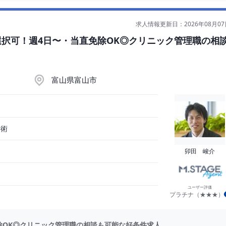
求人情報更新日：2026年08月07
択可！週4日〜・当直免除OK◎クリニック管理職の相
富山県富山市
手術
卯田 峻介
ユーザー評価
プラチナ（★★★）
除OK◎クリニック管理職の相談も可能な好条件求人