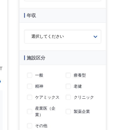
年収
施設区分
一般
療養型
精神
老健
ケアミックス
クリニック
産業医（企
製薬企業
業）
その他