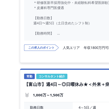
＊研修医新卒採用強化中・未経験転科希望医師歓
＊皮膚科専門医優遇
【勤務日数】
週4日〜週5日（土日含めたシフト制）
【勤務時間】
9:00〜18:00（1時間休憩）
＊時短勤務不可
人気エリア
年収1800万円
この求人のポイント
【勤務内容】
◎美容皮膚科の施術、診察、問診
・ボトックス注入
・ヒアルロン酸注入
・糸リフト
常勤
コンサルタント紹介
・肌育注射
【富山市】週4日～◎日曜休み★＜外来＋
・脂肪溶解注射
【給 与】
1,000万～1,500万
週4日：1,600万円〜
週5日：2,000万円〜
4～5日／週
勤務日数