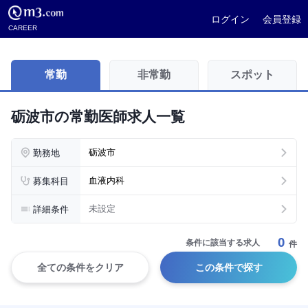
ログイン
会員登録
CAREER
常勤
非常勤
スポット
砺波市の常勤医師求人一覧
勤務地
砺波市
募集科目
血液内科
詳細条件
未設定
0
条件に該当する求人
件
全ての条件をクリア
この条件で探す