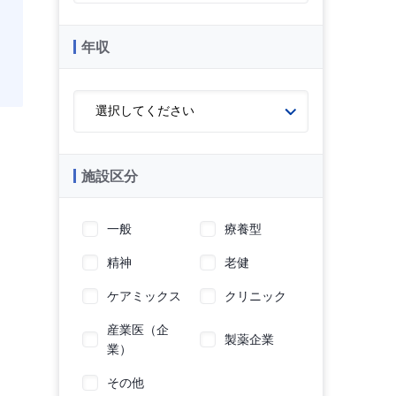
年収
施設区分
一般
療養型
精神
老健
ケアミックス
クリニック
産業医（企
製薬企業
業）
その他