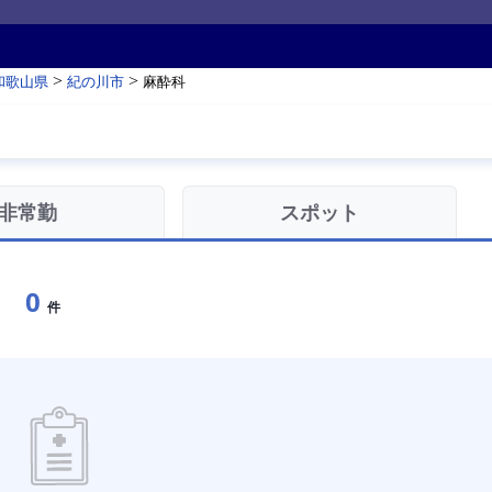
>
>
和歌山県
紀の川市
麻酔科
非常勤
スポット
0
件