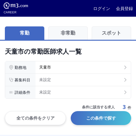
ログイン
会員登録
CAREER
常勤
非常勤
スポット
天童市の常勤医師求人一覧
勤務地
天童市
募集科目
未設定
詳細条件
未設定
3
条件に該当する求人
件
全ての条件をクリア
この条件で探す