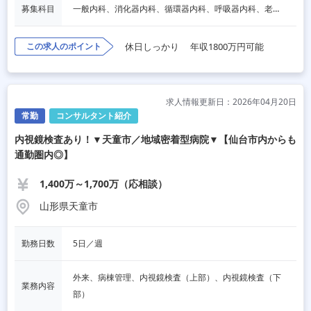
募集科目
一般内科、消化器内科、循環器内科、呼吸器内科、老人内科
この求人のポイント
休日しっかり
年収1800万円可能
求人情報更新日：2026年04月20日
常勤
コンサルタント紹介
内視鏡検査あり！▼天童市／地域密着型病院▼【仙台市内からも
通勤圏内◎】
1,400万～1,700万（応相談）
山形県天童市
勤務日数
5日／週
外来、病棟管理、内視鏡検査（上部）、内視鏡検査（下
業務内容
部）