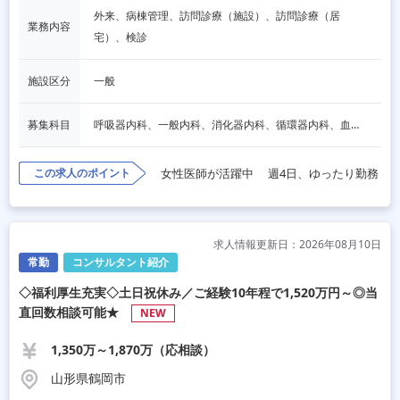
外来、病棟管理、訪問診療（施設）、訪問診療（居
業務内容
宅）、検診
施設区分
一般
募集科目
呼吸器内科、一般内科、消化器内科、循環器内科、血液内科、脳神経内科、内分泌内科、老人内科、一般外科、消化器外科、その他
この求人のポイント
女性医師が活躍中
週4日、ゆったり勤務
求人情報更新日：2026年08月10日
常勤
コンサルタント紹介
◇福利厚生充実◇土日祝休み／ご経験10年程で1,520万円～◎当
直回数相談可能★
NEW
1,350万～1,870万（応相談）
山形県鶴岡市