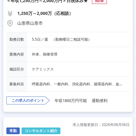
＜年収1,250万円～2,000万円＞日祝休み★
NEW
1,250万～2,000万（応相談）
山形県山形市
勤務日数
5.5日／週　（勤務曜日ご相談可能）
業務内容
外来、病棟管理
施設区分
ケアミックス
募集科目
呼吸器内科、一般内科、消化器内科、循環器内科、血液内科、脳神経内科、内分泌内科、老人内科、その他
この求人のポイント
年収1800万円可能
通勤便利
求人情報更新日：2026年08月06日
常勤
コンサルタント紹介