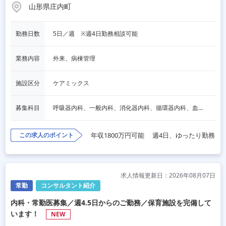
山形県庄内町
勤務日数
5日／週　※週4日勤務相談可能
業務内容
外来、病棟管理
施設区分
ケアミックス
募集科目
呼吸器内科、一般内科、消化器内科、循環器内科、血液内科、脳神経内科、内分泌内科、老人内科、整形外科、その他
この求人のポイント
年収1800万円可能
週4日、ゆったり勤務
求人情報更新日：2026年08月07日
常勤
コンサルタント紹介
内科・常勤医募集／週4.5日からのご勤務／保育施設を完備して
います！
NEW