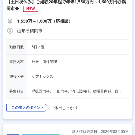
【土日祝休み】ご経験20年程で年俸1,550万円～1,600万円◎鶴
岡市◆
NEW
1,550万～1,600万（応相談）
山形県鶴岡市
勤務日数
5日／週
業務内容
外来、病棟管理
施設区分
ケアミックス
募集科目
呼吸器内科、一般内科、消化器内科、循環器内科、血液内科、脳神経内科、内分泌内科、老人内科、その他
この求人のポイント
休日しっかり
求人情報更新日：2026年08月05日