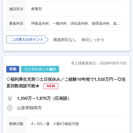
施設区分
療養型
募集科目
呼吸器内科、一般内科、消化器内科、循環器内科、血液内科、脳神経内科、内分泌内科、老人内科
この求人のポイント
救急対応なし
休日しっかり
求人情報更新日：2026年08月10日
常勤
コンサルタント紹介
◇福利厚生充実◇土日祝休み／ご経験10年程で1,520万円～◎当
直回数相談可能★
NEW
1,350万～1,870万（応相談）
山形県鶴岡市
勤務日数
4～5日／週　※週4.5相談可能