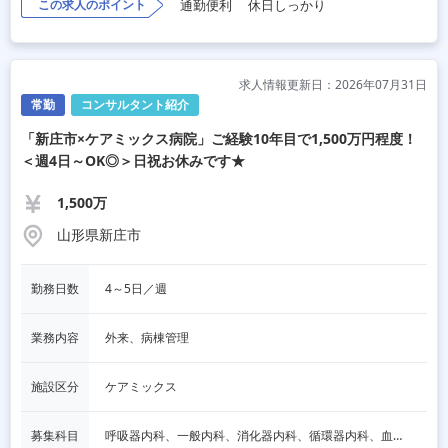
この求人のポイント
通勤便利
休日しっかり
求人情報更新日：2026年07月31日
常勤
コンサルタント紹介
「新庄市×ケアミックス病院」ご経験10年目で1,500万円程度！
＜週4日～OK◎＞日祝お休みです★
1,500万
山形県新庄市
勤務日数
4～5日／週
業務内容
外来、病棟管理
施設区分
ケアミックス
募集科目
呼吸器内科、一般内科、消化器内科、循環器内科、血液内科、脳神経内科、内分泌内科、老人内科、その他