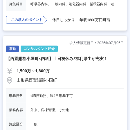
募集科目
呼吸器内科、一般内科、消化器内科、循環器内科、老人内科
この求人のポイント
休日しっかり
年収1800万円可能
求人情報更新日：2026年07月06日
常勤
コンサルタント紹介
【西置賜郡小国町×内科】土日祝休み/福利厚生が充実！
1,500万～1,800万
山形県西置賜郡小国町
勤務日数
週5日勤務、週4日勤務不可
業務内容
外来、病棟管理、その他
施設区分
一般