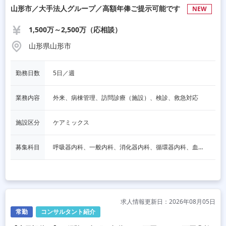
山形市／大手法人グループ／高額年俸ご提示可能です
NEW
1,500万～2,500万（応相談）
山形県山形市
勤務日数
5日／週
業務内容
外来、病棟管理、訪問診療（施設）、検診、救急対応
施設区分
ケアミックス
募集科目
呼吸器内科、一般内科、消化器内科、循環器内科、血液内科、脳神経内科、内分泌内科、老人内科、一般外科、消化器外科、その他
求人情報更新日：2026年08月05日
常勤
コンサルタント紹介