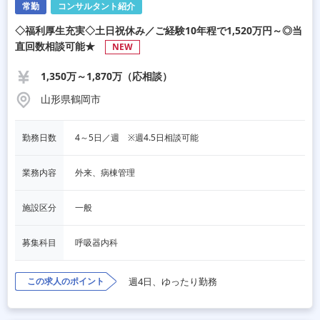
常勤
コンサルタント紹介
◇福利厚生充実◇土日祝休み／ご経験10年程で1,520万円～◎当
直回数相談可能★
NEW
1,350万～1,870万（応相談）
山形県鶴岡市
勤務日数
4～5日／週　※週4.5日相談可能
業務内容
外来、病棟管理
施設区分
一般
募集科目
呼吸器内科
この求人のポイント
週4日、ゆったり勤務