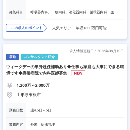
募集科目
呼吸器内科、一般内科、消化器内科、循環器内科、血液内科、心療内科、脳神経内科、内分泌内科、老人内科、一般外科、消化器外科、心臓外科、呼吸器外科、脳神経外科、整形外科、形成外科、リハビリテーション科、小児科、産婦人科、婦人科、精神科、眼科、耳鼻咽喉科、皮膚科、泌尿器科、放射線科、人工透析、麻酔科、美容外科、人間ドック・検診、その他
この求人のポイント
人気エリア
年収1800万円可能
求人情報更新日：2026年08月10日
常勤
コンサルタント紹介
ウィークデーの単身赴任補助あり◆仕事も家庭も大事にできる環
境です◆療養病院で内科医師募集
NEW
1,200万～2,000万
山形県東根市
勤務日数
週4.5日～5日
業務内容
外来、病棟管理