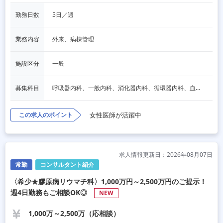
勤務日数
5日／週
業務内容
外来、病棟管理
施設区分
一般
募集科目
呼吸器内科、一般内科、消化器内科、循環器内科、血液内科、脳神経内科、内分泌内科、老人内科、その他
この求人のポイント
女性医師が活躍中
求人情報更新日：2026年08月07日
常勤
コンサルタント紹介
〈希少★膠原病リウマチ科〉1,000万円～2,500万円のご提示！
週4日勤務もご相談OK◎
NEW
1,000万～2,500万（応相談）