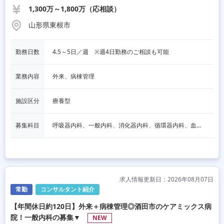
1,300万～1,800万（応相談）
山形県東根市
勤務日数
4.5～5日／週　※週4日勤務のご相談も可能
業務内容
外来、病棟管理
施設区分
療養型
募集科目
呼吸器内科、一般内科、消化器内科、循環器内科、血液内科、脳神経内科、内分泌内科、老人内科、一般外科、消化器外科、その他
求人情報更新日：2026年08月07日
常勤
コンサルタント紹介
【年間休日約120日】外来＋病棟管理◎酒田市のケアミックス病
院！一般内科の募集▼
NEW