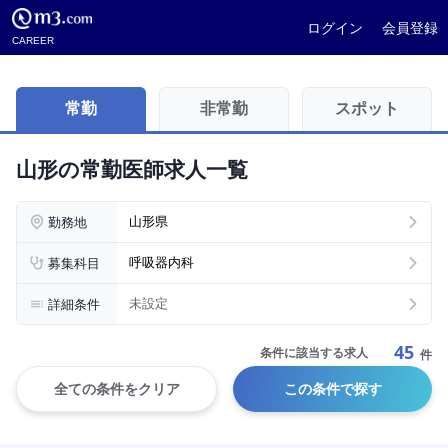
ログイン
会員登録
CAREER
常勤
非常勤
スポット
山形の常勤医師求人一覧
勤務地
山形県
募集科目
呼吸器内科
詳細条件
未設定
45
条件に該当する求人
件
全ての条件をクリア
この条件で探す