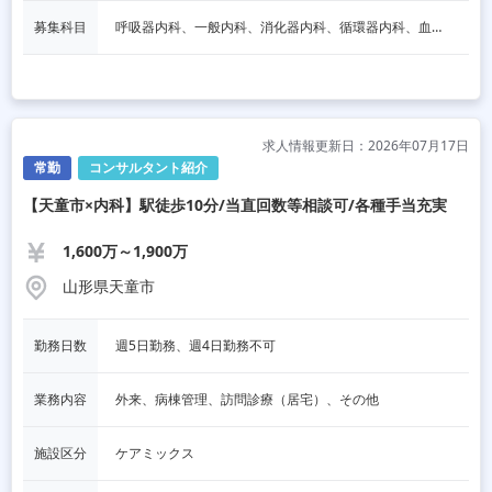
募集科目
呼吸器内科、一般内科、消化器内科、循環器内科、血液内科、脳神経内科、内分泌内科、老人内科、一般外科、消化器外科、その他
求人情報更新日：2026年07月17日
常勤
コンサルタント紹介
【天童市×内科】駅徒歩10分/当直回数等相談可/各種手当充実
1,600万～1,900万
山形県天童市
勤務日数
週5日勤務、週4日勤務不可
業務内容
外来、病棟管理、訪問診療（居宅）、その他
施設区分
ケアミックス