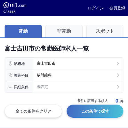
ログイン
会員登録
CAREER
常勤
非常勤
スポット
富士吉田市の常勤医師求人一覧
勤務地
富士吉田市
募集科目
放射線科
詳細条件
未設定
0
条件に該当する求人
件
全ての条件をクリア
この条件で探す