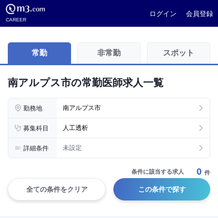
ログイン
会員登録
CAREER
常勤
非常勤
スポット
南アルプス市の常勤医師求人一覧
勤務地
南アルプス市
募集科目
人工透析
詳細条件
未設定
0
条件に該当する求人
件
全ての条件をクリア
この条件で探す