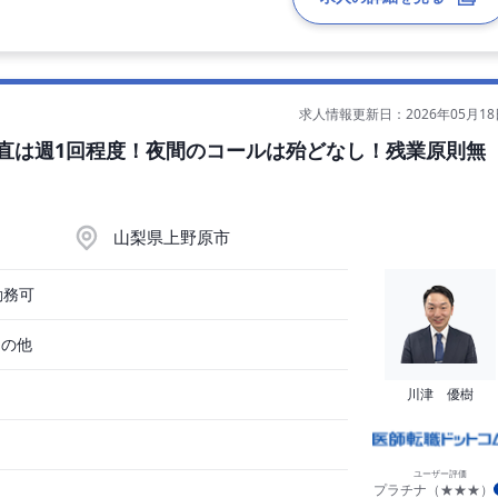
求人情報更新日：2026年05月18
当直は週1回程度！夜間のコールは殆どなし！残業原則無
（応相談） （週4日勤務の場合）
山梨県上野原市
勤務可
その他
川津 優樹
ユーザー評価
プラチナ（★★★）