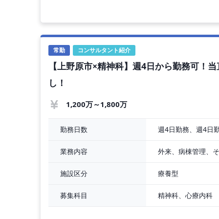
外来診療、病棟管理をお願いいたします。
◇ 外来担当数 ： 1～2コマ程／週
◇ 主な疾患 ： 統合失調症や認知症
◇ 病棟管理数 ： 10～20床程
常勤
コンサルタント紹介
【上野原市×精神科】週4日から勤務可！
【勤務条件】
◇ 年収 ： 1,300万円 〜 1,600万円 
し！
◇ 勤務時間
1,200万～1,800万
週4日勤務、週4日
勤務日数
外来、病棟管理、
業務内容
療養型
施設区分
精神科、心療内科
募集科目