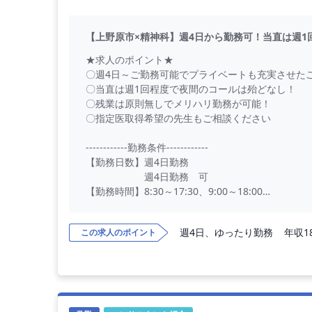
【上野原市×精神科】週4日から勤務可！当直は週
★求人のポイント★
〇週4日～ご勤務可能でプライベートも充実させた
〇当直は週1回程度で夜間のコールは殆どなし！
〇残業は原則無しでメリハリ勤務が可能！
〇指定医取得希望の先生もご相談ください
------------勤務条件------------
【勤務日数】週4日勤務
週4日勤務 可
【勤務時間】8:30～17:30、9:00～18:00
【 休日 】日、祝日
【 給与 】週4.0日 年収1,200～1,800万円
週4日、ゆったり勤務
年収1
この求人のポイント
指定医をお持ちの方の年収試算
週4.0日 年収900～1,200万円
非指定医・未経験
【当直回数】あり 4回/月（応相談）
免除の相談可能。対応次は夜間のコール
んどありません 宿直室は、ワンルー