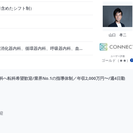
日含めたシフト制）
トックス・ヒアルロン酸注入 等
山口 孝二
精神科、一般内科、消化器内科、循環器内科、呼吸器内科、血液内科、心療内科、脳神経内科、内分泌内科、老人内科、一般外科、消化器外科、心臓外科、呼吸器外科、脳神経外科、整形外科、形成外科、リハビリテーション科、小児科、産婦人科、婦人科、眼科、耳鼻咽喉科、皮膚科、泌尿器科、放射線科、人工透析、麻酔科、美容外科、人間ドック・検診、その他
ユーザー評価
ゴールド（★★）
転科希望歓迎/業界No.1の指導体制／年収2,000万円〜/週4日勤
迎