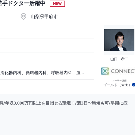
若手ドクター活躍中
NEW
山梨県甲府市
山口 孝二
精神科、一般内科、消化器内科、循環器内科、呼吸器内科、血液内科、心療内科、脳神経内科、内分泌内科、老人内科、一般外科、消化器外科、心臓外科、呼吸器外科、脳神経外科、整形外科、形成外科、リハビリテーション科、小児科、産婦人科、婦人科、眼科、耳鼻咽喉科、皮膚科、泌尿器科、放射線科、人工透析、麻酔科、美容外科、人間ドック・検診、その他
ユーザー評価
ゴールド（★★）
年収3,000万円以上を目指せる環境！/週3日〜時短も可/早期に症