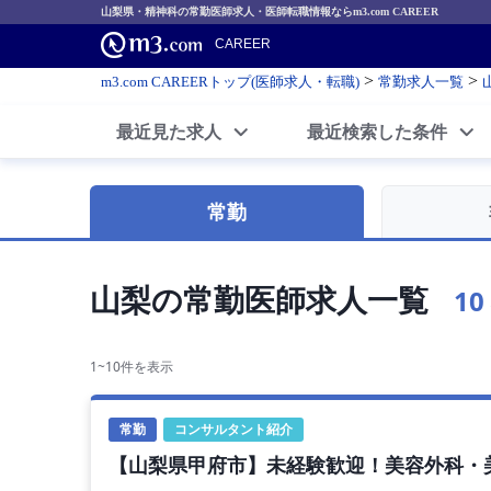
山梨県・精神科の常勤医師求人・医師転職情報ならm3.com CAREER
CAREER
>
>
m3.com CAREERトップ(医師求人・転職)
常勤求人一覧
最近見た求人
最近検索した条件
常勤
山梨の常勤医師求人一覧
10
1~10件を表示
常勤
コンサルタント紹介
【山梨県甲府市】未経験歓迎！美容外科・美容