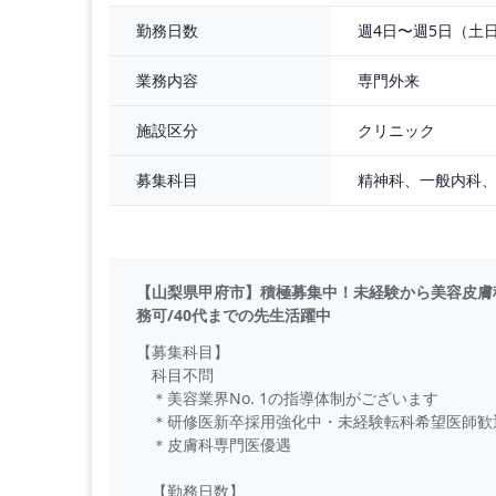
・外来患者数：20-30名/日
・オペ数：2-5件/日
週4日〜週5日（土
勤務日数
・主な症例：二重埋没・クマ取り・系リフト・ボ
（プチ整形がメインです）
専門外来
業務内容
【給 与】
クリニック
施設区分
3,000万円～（フルタイム勤務の場合）
※研修時：2,500万円
募集科目
（実績に伴いインセンティブが発生します）
【福利厚生
【山梨県甲府市】積極募集中！未経験から美容皮膚科へ
務可/40代までの先生活躍中
【募集科目】
科目不問
＊美容業界No. 1の指導体制がございます
＊研修医新卒採用強化中・未経験転科希望医師歓
＊皮膚科専門医優遇
【勤務日数】