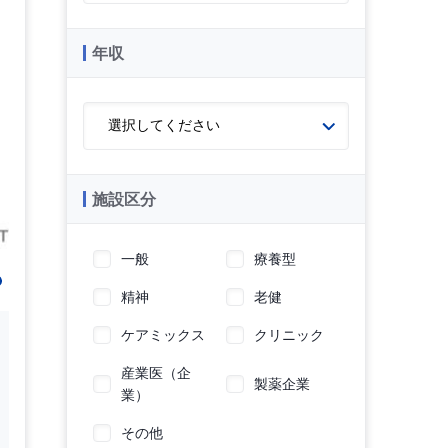
年収
施設区分
一般
療養型
精神
老健
ケアミックス
クリニック
産業医（企
製薬企業
業）
その他