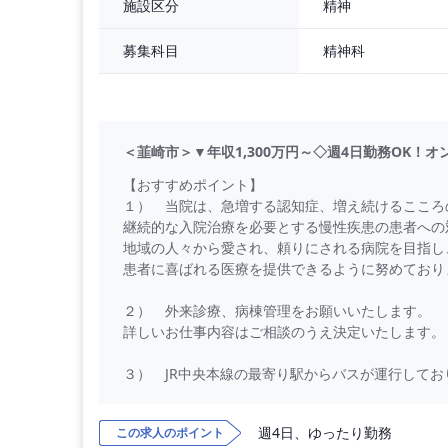
精神
施設区分
＊経験者応相談
＊年次昇給あり
精神科
募集科目
＊売上実績によりインセンティブ支給
【福利厚生】
社会保険完備（健康保険、厚生年金、労災、雇用
交通費支給（上限3万円）
＜韮崎市＞▼年収1,300万円～◇週4日勤務OK！
制服貸与
学会費・学
【おすすめポイント】
１） 当院は、急増する認知症、増え続けるこころ
継続的な入院治療を必要とする慢性疾患の患者への
地域の人々から愛され、頼りにされる病院を目指し
患者に喜ばれる医療を提供できるように努めており
２） 外来診療、病棟管理をお願いいたします。
詳しいお仕事内容はご相談のうえ決定いたします。
３） JR中央本線の最寄り駅からバスが運行してお
最寄りのバス停下車から徒歩約4分の位置に病院が
週4日、ゆったり勤務
この求人のポイント
【勤務内容】