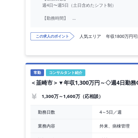
週4日〜週5日（土日含めたシフト制）
【勤務時間】
10:00〜19:00（1時間休憩）
＊時短勤務不可
人気エリア
年収1800万円
この求人のポイント
【勤務内容】
◎美容皮膚科の施術、診察、問診
・ボトックス注入
・ヒアルロン酸注入
・糸リフト
常勤
コンサルタント紹介
・肌育注射
＜韮崎市＞▼年収1,300万円～◇週4日勤
・脂肪溶解注射
【給 与】
1,300万～1,600万（応相談）
週4日：1,600万円〜
週5日：2,000万円〜
4～5日／週
勤務日数
・皮膚科専門医
外来、病棟管理
業務内容
週4日：1,840万円
週5日：2,300万円