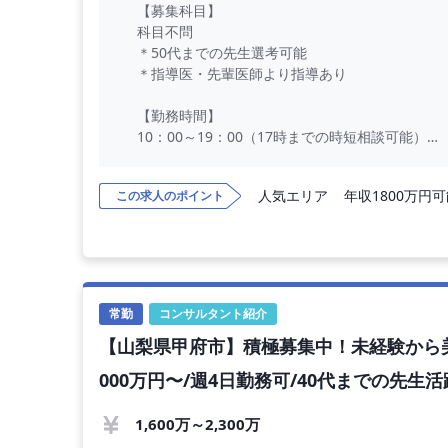
【募集科目】
科目不問
＊50代までの先生選考可能
＊指導医・先輩医師より指導あり
【勤務時間】
10：00～19：00（17時までの時短相談可能）
・12時開始等、開始時間を遅めることも可能
・休憩時間：60分
人気エリア
年収1800万円
この求人のポイント
・残業なし
【勤務日数】
週3日〜週5日
＊シフト制でのご勤務となります
＊固定休の相談可能
常勤
コンサルタント紹介
【山梨県甲府市】積極募集中！未経験から美
【勤務エリア】
自宅から60分圏内〜宿泊出張まで選択可
000万円〜/週4日勤務可/40代までの先生
【勤務内容】
1,600万～2,300万
美容外科・美容皮膚科治療や施術等