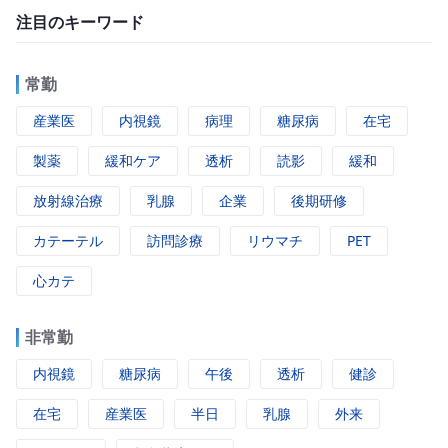
注目のキーワード
常勤
産業医
内視鏡
病理
糖尿病
在宅
製薬
緩和ケア
透析
読影
緩和
放射線治療
乳腺
企業
後期研修
カテーテル
訪問診療
リウマチ
PET
心カテ
非常勤
内視鏡
糖尿病
午後
透析
健診
在宅
産業医
半日
乳腺
外来