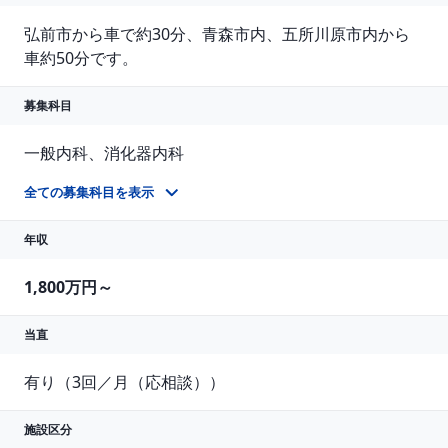
弘前市から車で約30分、青森市内、五所川原市内から
車約50分です。
募集科目
一般内科、消化器内科
1 診療科問わず（1名）慢性期高齢者疾患患者様の病棟管理、内科もしくはご専門の外来診療 ※ 透析管理のご経験があれば尚良。 業務内容 1 病棟管理、外来診療、健診 ※ 病棟管理、外来診療共に透析管理が出来れば尚良 2 当直勤務（3回/月程度）応相談
全ての募集科目を表示
年収
1,800万円～
当直
有り（3回／月（応相談））
施設区分