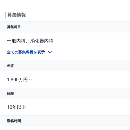
募集情報
募集科目
一般内科、消化器内科
1 診療科問わず（1名）慢性期高齢者疾患患者様の病棟管理、内科もしくはご専門の外来診療 ※ 透析管理のご経験があれば尚良。 業務内容 1 病棟管理、外来診療、健診 ※ 病棟管理、外来診療共に透析管理が出来れば尚良 2 当直勤務（3回/月程度）応相談
全ての募集科目を表示
年収
1,800万円～
経験
10年以上
勤務時間