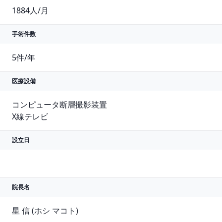
1884人/月
手術件数
5件/年
医療設備
コンピュータ断層撮影装置

X線テレビ
設立日
院長名
星 信 (ホシ マコト)