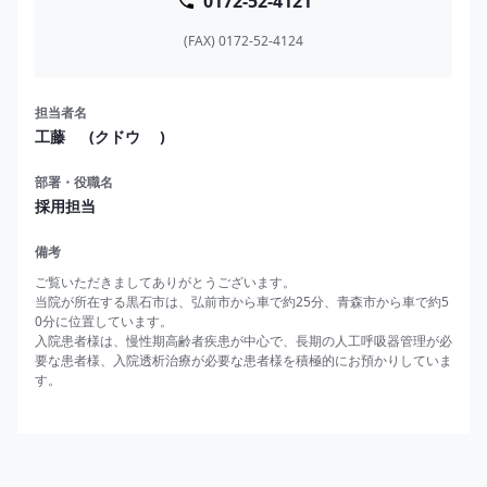
0172-52-4121
(FAX) 0172-52-4124
担当者名
工藤 　 (クドウ 　)
部署・役職名
採用担当
備考
ご覧いただきましてありがとうございます。

当院が所在する黒石市は、弘前市から車で約25分、青森市から車で約5
0分に位置しています。

入院患者様は、慢性期高齢者疾患が中心で、長期の人工呼吸器管理が必
要な患者様、入院透析治療が必要な患者様を積極的にお預かりしていま
す。