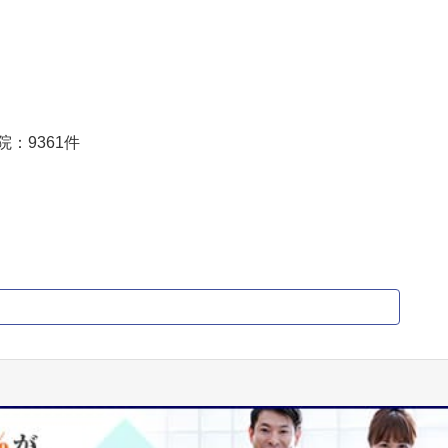
院：
9361
件