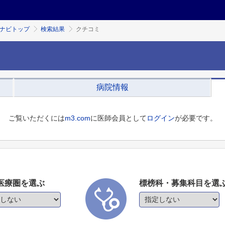
ミナビトップ
検索結果
クチコミ
病院情報
ご覧いただくには
m3.com
に医師会員として
ログイン
が必要です。
医療圏を選ぶ
標榜科・募集科目を選