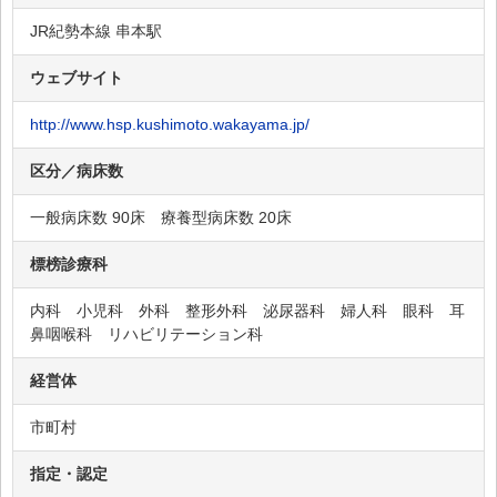
JR紀勢本線 串本駅
ウェブサイト
http://www.hsp.kushimoto.wakayama.jp/
区分／病床数
一般病床数 90床 療養型病床数 20床
標榜診療科
内科 小児科 外科 整形外科 泌尿器科 婦人科 眼科 耳
鼻咽喉科 リハビリテーション科
経営体
市町村
指定・認定