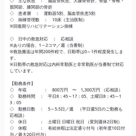
◇　主な疾患　：　脳血管疾患、大腿骨骨折、骨盤・脊椎・
股関節、膝関節の骨折 

◇　患者層　：　運動器5割、脳血管疾患5割 

◇　病棟管理数　：　10床（主治医制）

※回復期リハビリテーション病棟

◇　日中の救急対応　：　応相談

※ありの場合、1～2コマ／週（当番制）

※救急搬送は年間200件程で、日勤帯は0～1件程度発生しま
す。

※日勤帯の救急対応は内科常勤医と非常勤医が当番制で対応
しています。

【勤務条件】

◇　年収　　　　：　800万円　〜　1,300万円 （応相談） 

◇　勤務時間　：　平日8：45～17：05、土曜日8：45～1
3：05

◇　勤務日数　：　5～5.5日／週　（平日週5日のご勤務も
応相談）

◇　休日　　　：　土曜日 日曜日 祝日 （変則週休2日制）

◇　休暇　　　：　有給休暇は法定通り付与（初年度10日付
与／最大20日付与） 
