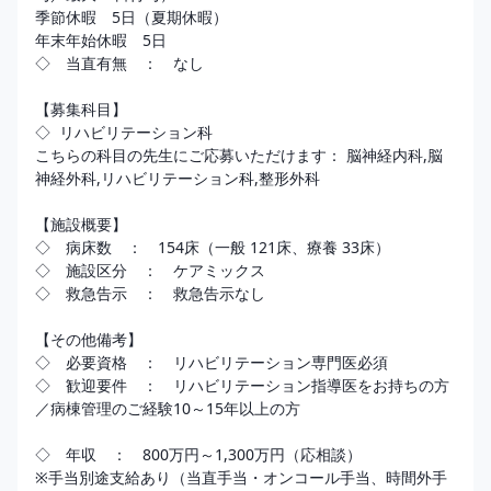
季節休暇　5日（夏期休暇） 

年末年始休暇　5日

◇　当直有無　：　なし

【募集科目】

◇  リハビリテーション科

こちらの科目の先生にご応募いただけます： 脳神経内科,脳
神経外科,リハビリテーション科,整形外科

【施設概要】

◇　病床数　：　154床（一般 121床、療養 33床）

◇　施設区分　：　ケアミックス 

◇　救急告示　：　救急告示なし

【その他備考】

◇　必要資格　：　リハビリテーション専門医必須

◇　歓迎要件　：　リハビリテーション指導医をお持ちの方
／病棟管理のご経験10～15年以上の方

◇　年収　：　800万円～1,300万円（応相談）

※手当別途支給あり（当直手当・オンコール手当、時間外手