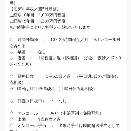
当）

【モデル年収／週5日勤務】

ご経験10年目　1,000万円程度

ご経験15年目　1,300万円程度

※ご経験等によりご相談の上決定いたします

◇　時間外勤務　：　10～20時間程度／月　※オンコール対
応含める

◇　早番　：　なし

◇　遅番　：　1回程度／週（応相談）（夕診・夜診／17：0
0～19：00）

◇　勤務日数　：　5～5.5日／週　（平日週5日のご勤務も
応相談）

※土曜日は月2回出勤あり（土曜日休み応相談）

◇　日直（日祝日）　：　なし

◇　オンコール　：　あり（主治医制／免除可能）

◇　出動　：　1回程度／週

◇　オンコール手当　：　出動時手当は時間超過手当として