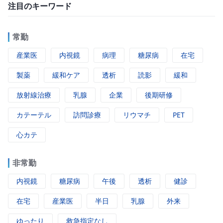
注目のキーワード
常勤
産業医
内視鏡
病理
糖尿病
在宅
製薬
緩和ケア
透析
読影
緩和
放射線治療
乳腺
企業
後期研修
カテーテル
訪問診療
リウマチ
PET
心カテ
非常勤
内視鏡
糖尿病
午後
透析
健診
在宅
産業医
半日
乳腺
外来
ゆったり
救急指定なし