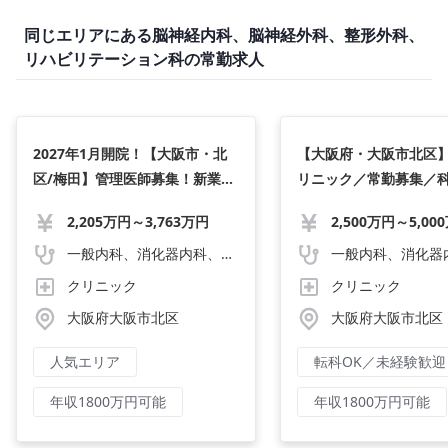
同じエリアにある脳神経内科、脳神経外科、整形外科、
リハビリテーション科の常勤求人
2027年1月開院！【大阪市・北
【大阪府・大阪市北区
区/梅田】管理医師募集！新業態
リニック／常勤募集／
の美容皮膚科クリニック/最大年
問・未経験可・研修充
2,205万円～3,763万円
2,500万円～5,00
収3,700万円以上の提示も！/週
2,500万円スタート／
3.5日〜勤務可/美容経験者歓迎
イン・将来年収1億円以
一般内科、消化器内科、循環器内科、呼吸器内科、血液内科、心療内科、脳神経内科、内分泌内科、老人内科、一般外科、消化器外科、心臓外科、呼吸器外科、脳神経外科、整形外科、形成外科、リハビリテーション科、小児科、産婦人科、婦人科、精神科、眼科、耳鼻咽喉科、皮膚科、泌尿器科、放射線科、人工透析、麻酔科、美容外科、人間ドック・検診、その他
せる環境
クリニック
クリニック
大阪府大阪市北区
大阪府大阪市北区
人気エリア
転科OK／未経験歓迎
年収1800万円可能
年収1800万円可能