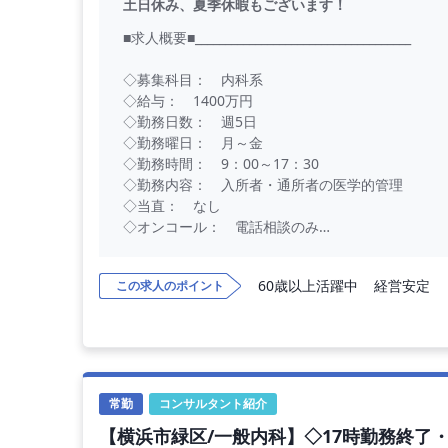
土日休み、夏季休暇もございます！
■求人概要■____________________________________
◇募集科目： 内科系
◇給与： 1400万円
◇勤務日数： 週5日
◇勤務曜日： 月～金
◇勤務時間： 9：00～17：30
◇勤務内容： 入所者・通所者の医学的管理
◇当直： なし
◇オンコール： 電話相談のみ
◇看取り： あり
60歳以上活躍中
経営安定
この求人のポイント
■病院概要■____________________________________
◇施設区分： 老健
◇所 在 地： 横浜市
◇アクセス： 田園都市線最寄駅より徒歩10分
常勤
コンサルタント紹介
◇運営法人： 関東に複数の病院・施設を持つ経
【横浜市緑区/一般内科】◇17時勤務終了・