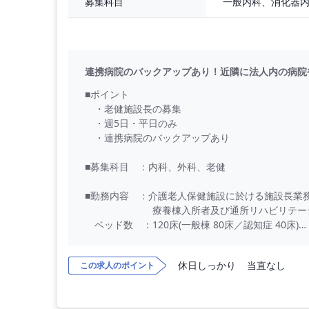
募集科目
連携病院のバックアップあり！近隣に法人内の病院
■ポイント
・老健施設長の募集
・週5日・平日のみ
・連携病院のバックアップあり
■募集科目 ：内科、外科、老健
■勤務内容 ：介護老人保健施設に於ける施設長業
療養棟入所者及び通所リハビリテーショ
ベッド数 ：120床(一般棟 80床／認知症 40床)
通所数 ：40名
オンコール：あり（指示出しメイン、年に2～3回
休日しっかり
当直なし
この求人のポイント
■勤務条件
職位 ：施設長