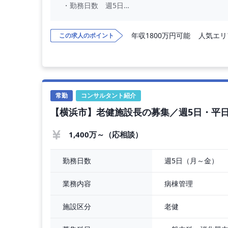
・勤務日数 週5日
・勤務時間 平日 08:30～19:00／土曜 08:30～19:0
・当直回数 なし
年収1800万円可能
人気エリ
この求人のポイント
・給与条件 年俸2,500万円（経験・スキルにより
・職務内容 外来
・患者人数 外来：1日300～400名（2診体制）
・診療体制 2診制
・交通費 詳細はお問い合わせ下さい
・休日 日曜、祝日
常勤
コンサルタント紹介
・休暇 詳細はお問い合わせ下さい
【横浜市】老健施設長の募集／週5日・平
・各種保険 完備
・車通勤 詳細はお問い合わせ下さい
・開始時期 応相談
1,400万～（応相談）
◎施設概要
週5日（月～金）
勤務日数
・
病棟管理
業務内容
老健
施設区分