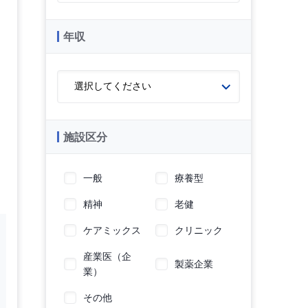
年収
施設区分
一般
療養型
精神
老健
ケアミックス
クリニック
産業医（企
製薬企業
業）
その他