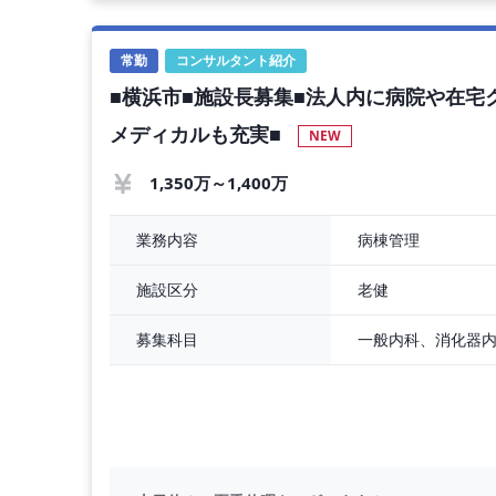
勤務日数 ：週5日（月～金）
勤務時間 ：9：00～17：30
給与 ：年収1,400万円
常勤
コンサルタント紹介
交通費 ：全額支給
■横浜市■施設長募集■法人内に病院や在宅
休暇 ：年末年始休暇、有給休暇
各種保険 ：社会保険
メディカルも充実■
NEW
車通勤 ：可能
開始時期 ：2027年4月 ※応相談
1,350万～1,400万
■施設情報
所在地 ：横浜市緑区
病棟管理
業務内容
種別 ：老健
受動喫煙対策：施設内禁煙
老健
施設区分
◆ ◆ お 願 い ◆ ◆
募集科目
お問い合わ