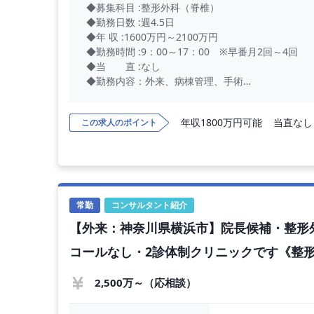
◆募集科目 :整形外科（脊椎）
◆勤務日数 :週4.5日
◆年 収 :1600万円～2100万円
◆勤務時間 :9：00～17：00 ※早番月2回～4回
◆当 直 :なし
◆勤務内容：外来、病棟管理、手術
脊椎手術件数（手術室2室）：月20件、年
※脊椎内視鏡はございませんが件数が増え
年収1800万円可能
当直なし
この求人のポイント
整形外科常勤4名 （内、1名が脊椎医
━━━━━━━ ■ 施設情報 ■ ━━━━━━━
◆施設区分：一般
◆救急指定：二次
常勤
コンサルタント紹介
◆病 床 数：150床程度
【外来：神奈川県横浜市】院長候補・整形外
◆アクセス：JR東海道線最寄り駅より徒歩15分程度
コールなし・2診体制クリニックです《整
--------------------------------------------------
2,500万～（応相談）
▼▼