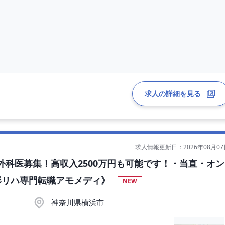
間200件
てくれば購入可能です
師）
求人の詳細を見る
求人情報更新日：2026年08月07
科医募集！高収入2500万円も可能です！・当直・オン
形リハ専門転職アモメディ》
NEW
神奈川県横浜市