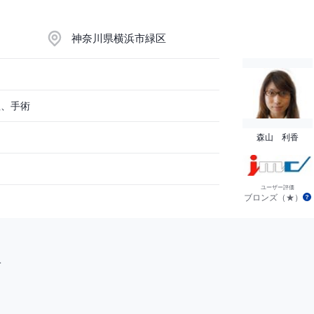
神奈川県横浜市緑区
理、手術
森山 利香
ユーザー評価
ブロンズ（★）
>