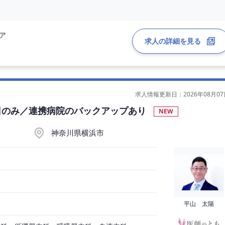
0
ア
変動）
求人の詳細を見る
求人情報更新日：2026年08月07
日のみ／連携病院のバックアップあり
NEW
神奈川県横浜市
平山 太陽