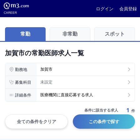
ログイン
会員登録
CAREER
常勤
非常勤
スポット
加賀市の常勤医師求人一覧
勤務地
加賀市
募集科目
未設定
詳細条件
医療機関に直接応募する求人
1
条件に該当する求人
件
全ての条件をクリア
この条件で探す