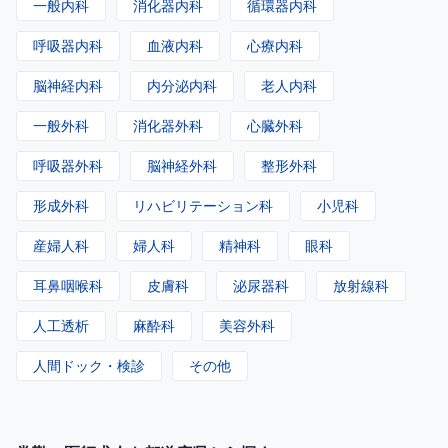
一般内科
消化器内科
循環器内科
呼吸器内科
血液内科
心療内科
脳神経内科
内分泌内科
老人内科
一般外科
消化器外科
心臓外科
呼吸器外科
脳神経外科
整形外科
形成外科
リハビリテーション科
小児科
産婦人科
婦人科
精神科
眼科
耳鼻咽喉科
皮膚科
泌尿器科
放射線科
人工透析
麻酔科
美容外科
人間ドック・検診
その他