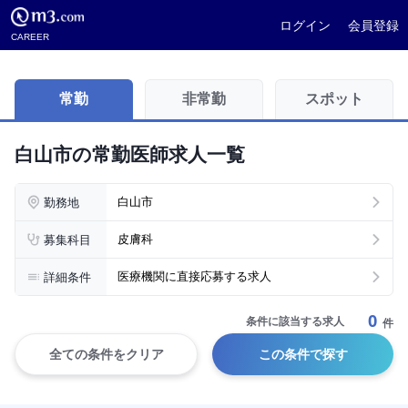
ログイン
会員登録
CAREER
常勤
非常勤
スポット
白山市の常勤医師求人一覧
勤務地
白山市
募集科目
皮膚科
詳細条件
医療機関に直接応募する求人
0
条件に該当する求人
件
全ての条件をクリア
この条件で探す