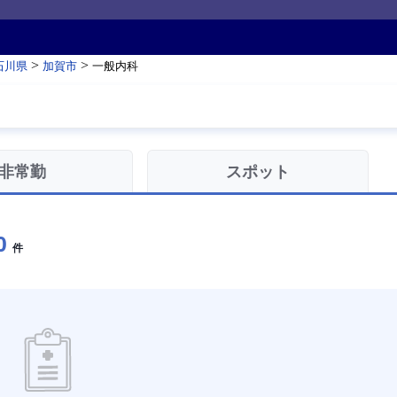
>
>
石川県
加賀市
一般内科
非常勤
スポット
0
件