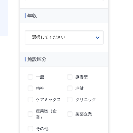
年収
施設区分
一般
療養型
精神
老健
ケアミックス
クリニック
産業医（企
製薬企業
業）
その他