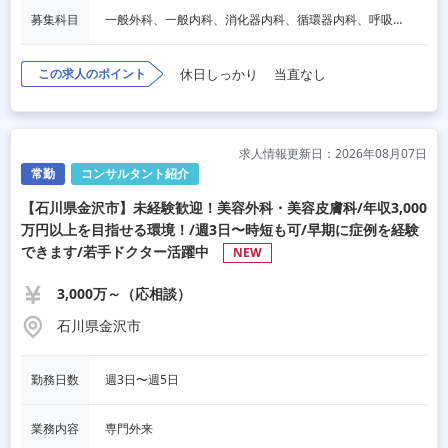
募集科目
一般外科、一般内科、消化器内科、循環器内科、呼吸器内科、血液内科、心療内科、脳神経内科、内分泌内科、老人内科、消化器外科、心臓外科、呼吸器外科、脳神経外科、整形外科、形成外科、リハビリテーション科、小児科、産婦人科、婦人科、精神科、眼科、耳鼻咽喉科、皮膚科、泌尿器科、放射線科、人工透析、麻酔科、美容外科、人間ドック・検診、その他
この求人のポイント
休日しっかり
当直なし
求人情報更新日：2026年08月07日
常勤
コンサルタント紹介
【石川県金沢市】未経験歓迎！美容外科・美容皮膚科/年収3,000
万円以上を目指せる環境！/週3日〜時短も可/早期に症例を経験
できます/若手ドクター活躍中
NEW
3,000万～（応相談）
石川県金沢市
勤務日数
週3日〜週5日
業務内容
専門外来