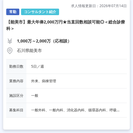
求人情報更新日：2026年07月14日
常勤
コンサルタント紹介
【能美市】最大年俸2,000万円★当直回数相談可能◎＜総合診療
科＞
1,000万～2,000万（応相談）
石川県能美市
勤務日数
5日／週
業務内容
外来、病棟管理
施設区分
一般
募集科目
一般外科、一般内科、消化器内科、循環器内科、呼吸器内科、血液内科、脳神経内科、内分泌内科、老人内科、消化器外科、その他