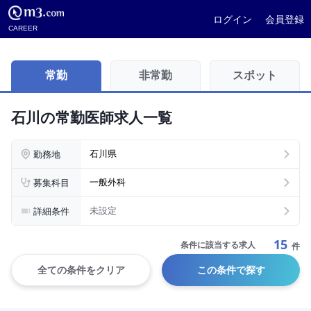
ログイン
会員登録
CAREER
常勤
非常勤
スポット
石川の常勤医師求人一覧
勤務地
石川県
募集科目
一般外科
詳細条件
未設定
15
条件に該当する求人
件
全ての条件をクリア
この条件で探す