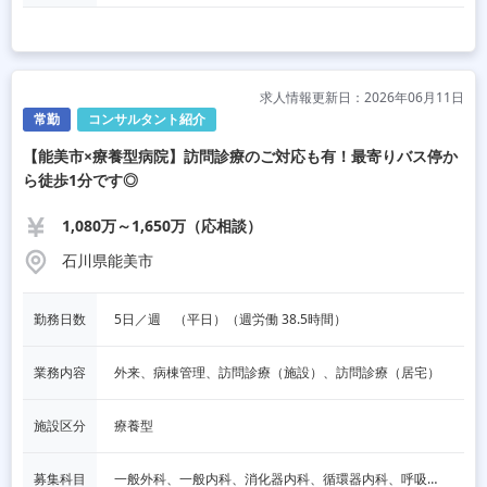
求人情報更新日：2026年06月11日
常勤
コンサルタント紹介
【能美市×療養型病院】訪問診療のご対応も有！最寄りバス停か
ら徒歩1分です◎
1,080万～1,650万（応相談）
石川県能美市
勤務日数
5日／週　（平日）（週労働 38.5時間）
業務内容
外来、病棟管理、訪問診療（施設）、訪問診療（居宅）
施設区分
療養型
募集科目
一般外科、一般内科、消化器内科、循環器内科、呼吸器内科、血液内科、脳神経内科、内分泌内科、老人内科、消化器外科、その他