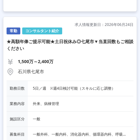
求人情報更新日：2026年06月24日
常勤
コンサルタント紹介
★高額年俸ご提示可能★土日祝休み◎七尾市▼当直回数もご相談
ください
1,500万～2,400万
石川県七尾市
勤務日数
5日／週　※週4日検討可能（スキルに応じ調整）
業務内容
外来、病棟管理
施設区分
一般
募集科目
一般外科、一般内科、消化器内科、循環器内科、呼吸器内科、血液内科、脳神経内科、内分泌内科、老人内科、消化器外科、その他