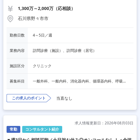
1,300万～2,000万（応相談）
石川県野々市市
勤務日数
4～5日／週
業務内容
訪問診療（施設）、訪問診療（居宅）
施設区分
クリニック
募集科目
一般外科、一般内科、消化器内科、循環器内科、呼吸器内科、血液内科、脳神経内科、内分泌内科、老人内科、消化器外科、その他
この求人のポイント
当直なし
求人情報更新日：2026年08月03日
常勤
コンサルタント紹介
▼週3日から相談可能／土日祝お休み◎オンコールなし！＜金沢