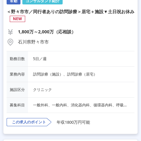
常勤
コンサルタント紹介
＜野々市市／同行者ありの訪問診療＞居宅＋施設▼土日祝お休み
NEW
1,800万～2,000万（応相談）
石川県野々市市
勤務日数
5日／週
業務内容
訪問診療（施設）、訪問診療（居宅）
施設区分
クリニック
募集科目
一般外科、一般内科、消化器内科、循環器内科、呼吸器内科、血液内科、脳神経内科、内分泌内科、老人内科、消化器外科、その他
この求人のポイント
年収1800万円可能