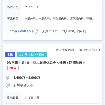
施設区分
クリニック
募集科目
一般外科、一般内科、消化器内科、循環器内科、呼吸器内科、血液内科、心療内科、脳神経内科、内分泌内科、老人内科、消化器外科、心臓外科、呼吸器外科、脳神経外科、整形外科、形成外科、リハビリテーション科、小児科、産婦人科、婦人科、精神科、眼科、耳鼻咽喉科、皮膚科、泌尿器科、放射線科、人工透析、麻酔科、美容外科、人間ドック・検診、その他
この求人のポイント
人気エリア
年収1800万円可能
求人情報更新日：2026年08月07日
常勤
コンサルタント紹介
【金沢市】週4日～◎土日祝休み★＜外来＋訪問診療＞
NEW
1,400万～2,000万
石川県金沢市
勤務日数
4～5日／週