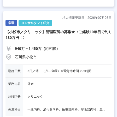
求人情報更新日：2026年07月08日
常勤
コンサルタント紹介
【小松市／クリニック】管理医師の募集★〈ご経験10年目で約1,
180万円！〉
940万～1,450万（応相談）
石川県小松市
勤務日数
5日／週　（月～金曜）※週労働時間38.5時間
業務内容
外来
施設区分
クリニック
募集科目
一般内科、消化器内科、循環器内科、呼吸器内科、血液内科、脳神経内科、内分泌内科、老人内科、その他