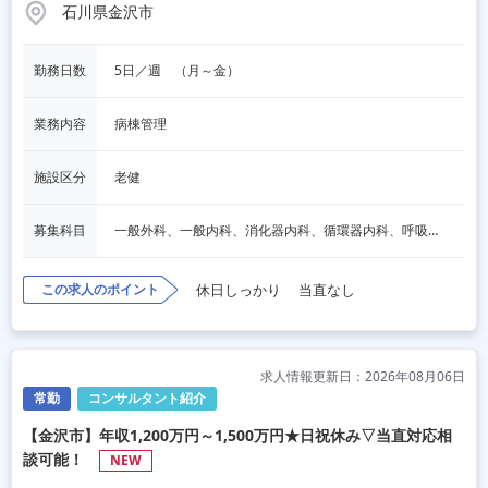
石川県金沢市
勤務日数
5日／週　（月～金）
業務内容
病棟管理
施設区分
老健
募集科目
一般外科、一般内科、消化器内科、循環器内科、呼吸器内科、血液内科、脳神経内科、内分泌内科、老人内科、消化器外科、その他
この求人のポイント
休日しっかり
当直なし
求人情報更新日：2026年08月06日
常勤
コンサルタント紹介
【金沢市】年収1,200万円～1,500万円★日祝休み▽当直対応相
談可能！
NEW