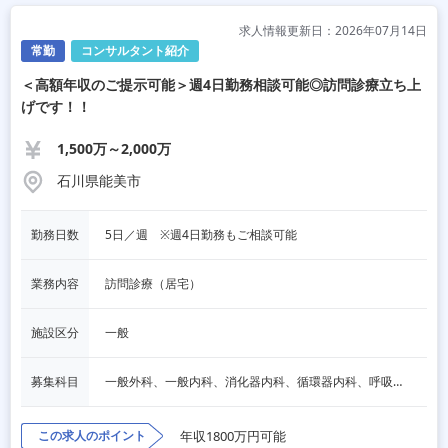
求人情報更新日：2026年07月14日
常勤
コンサルタント紹介
＜高額年収のご提示可能＞週4日勤務相談可能◎訪問診療立ち上
げです！！
1,500万～2,000万
石川県能美市
勤務日数
5日／週　※週4日勤務もご相談可能
業務内容
訪問診療（居宅）
施設区分
一般
募集科目
一般外科、一般内科、消化器内科、循環器内科、呼吸器内科、血液内科、脳神経内科、内分泌内科、老人内科、消化器外科、その他
この求人のポイント
年収1800万円可能