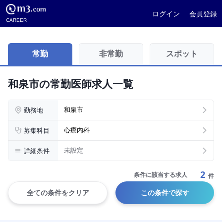
ログイン
会員登録
CAREER
常勤
非常勤
スポット
和泉市の常勤医師求人一覧
勤務地
和泉市
募集科目
心療内科
詳細条件
未設定
2
条件に該当する求人
件
全ての条件をクリア
この条件で探す