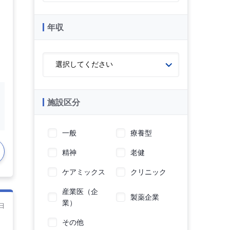
年収
施設区分
一般
療養型
精神
老健
ケアミックス
クリニック
産業医（企
製薬企業
業）
日
その他