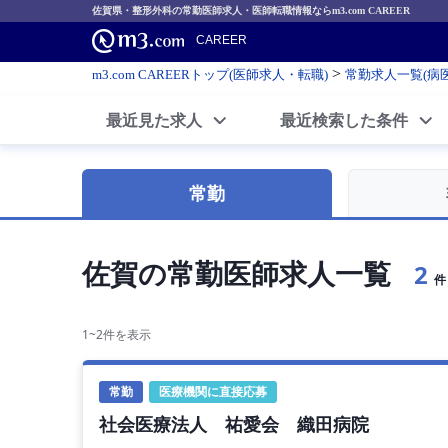
佐賀県・整形外科の常勤医師求人・医師転職情報ならm3.com CAREER
CAREER
>
m3.com CAREERトップ(医師求人・転職)
常勤求人一覧(病
最近見た求人
最近検索した条件
常勤
佐賀の常勤医師求人一覧
2
件
1~2件を表示
常勤
医療機関に直接応募
社会医療法人 祐愛会 織田病院