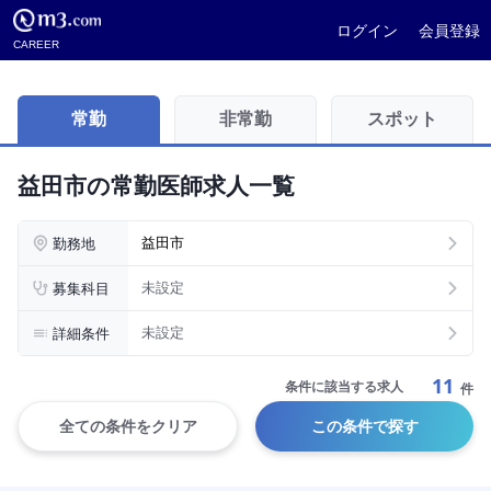
ログイン
会員登録
CAREER
常勤
非常勤
スポット
益田市の常勤医師求人一覧
勤務地
益田市
募集科目
未設定
詳細条件
未設定
11
条件に該当する求人
件
全ての条件をクリア
この条件で探す