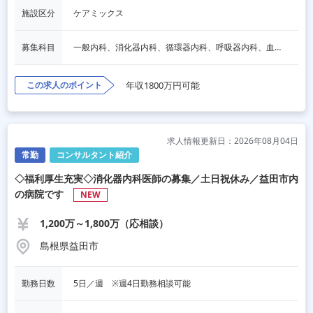
施設区分
ケアミックス
募集科目
一般内科、消化器内科、循環器内科、呼吸器内科、血液内科、脳神経内科、内分泌内科、老人内科、一般外科、消化器外科、その他
この求人のポイント
年収1800万円可能
求人情報更新日：2026年08月04日
常勤
コンサルタント紹介
◇福利厚生充実◇消化器内科医師の募集／土日祝休み／益田市内
の病院です
NEW
1,200万～1,800万（応相談）
島根県益田市
勤務日数
5日／週　※週4日勤務相談可能