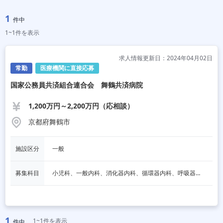
1
件中
1~1件を表示
求人情報更新日：2024年04月02日
常勤
医療機関に直接応募
国家公務員共済組合連合会 舞鶴共済病院
1,200万円～2,200万円（応相談）
京都府舞鶴市
施設区分
一般
募集科目
小児科、一般内科、消化器内科、循環器内科、呼吸器内科、血液内科、耳鼻咽喉科、その他
1
1~1件を表示
件中