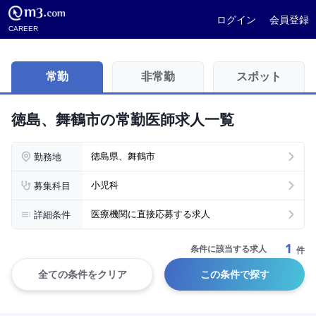
ログイン
会員登録
CAREER
常勤
非常勤
スポット
徳島、舞鶴市の常勤医師求人一覧
勤務地
徳島県、舞鶴市
募集科目
小児科
詳細条件
医療機関に直接応募する求人
1
条件に該当する求人
件
全ての条件をクリア
この条件で探す