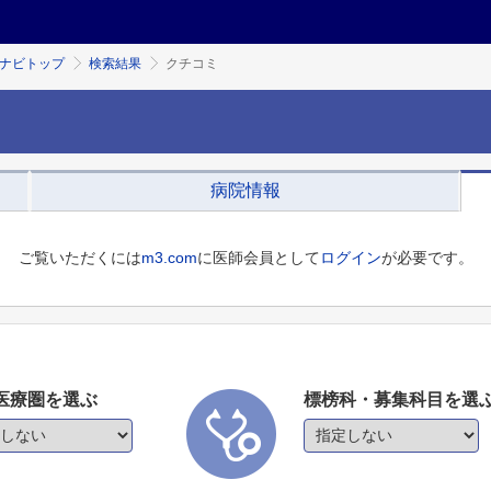
ミナビトップ
検索結果
クチコミ
病院情報
ご覧いただくには
m3.com
に医師会員として
ログイン
が必要です。
医療圏を選ぶ
標榜科・募集科目を選