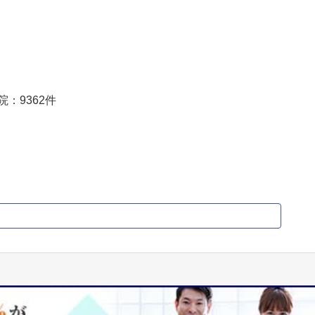
院：
9362
件