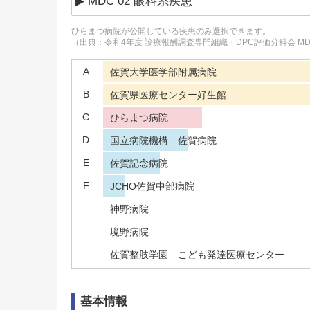
ひらまつ病院
が公開している疾患のみ選択できます。
（出典：令和4年度 診療報酬調査専門組織・DPC評価分科会 M
A
佐賀大学医学部附属病院
B
佐賀県医療センター好生館
C
ひらまつ病院
D
国立病院機構 佐賀病院
E
佐賀記念病院
F
JCHO佐賀中部病院
神野病院
境野病院
佐賀整肢学園 こども発達医療センター
正島脳神経外科病院
基本情報
志田病院