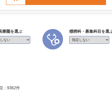
医療圏を選ぶ
標榜科・募集科目を選
院：
9362
件