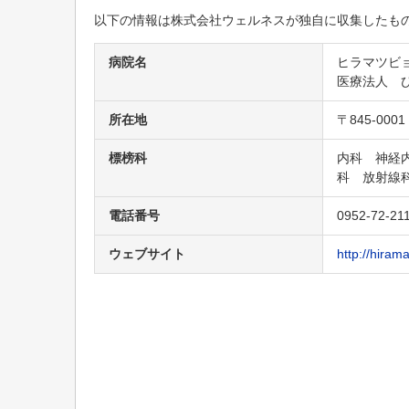
清友病院
以下の情報は株式会社ウェルネスが独自に収集したも
田中病院
病院名
ヒラマツビ
福岡病院
医療法人 
藤川病院
所在地
〒845-00
佐賀リハビリテーション病院
標榜科
内科 神経
中多久病院
科 放射線
鮫島病院
電話番号
0952-72-21
早津江病院
ウェブサイト
http://hirama
神埼病院
和田記念病院
国立病院機構 肥前精神医療センター
島田病院
南かわそえクリニック
医療法人 英峰会 新規開設クリニック