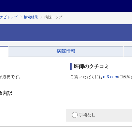
ミナビトップ
検索結果
病院トップ
病院情報
医師のクチコミ
が必要です。
ご覧いただくには
m3.com
に医師
数内訳
手術なし