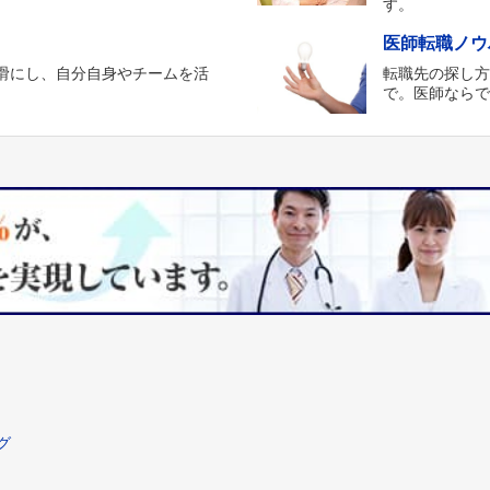
す。
医師転職ノウ
滑にし、自分自身やチームを活
転職先の探し
。
で。医師なら
グ