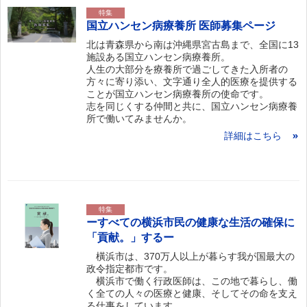
特集
国立ハンセン病療養所 医師募集ページ
北は青森県から南は沖縄県宮古島まで、全国に13
施設ある国立ハンセン病療養所。
人生の大部分を療養所で過ごしてきた入所者の
方々に寄り添い、文字通り全人的医療を提供する
ことが国立ハンセン病療養所の使命です。
志を同じくする仲間と共に、国立ハンセン病療養
所で働いてみませんか。
詳細はこちら
特集
ーすべての横浜市民の健康な生活の確保に
「貢献。」するー
橫浜市は、370万人以上が暮らす我が国最大の
政令指定都市です。
横浜市で働く行政医師は、この地で暮らし、働
く全ての人々の医療と健康、そしてその命を支え
る仕事をしています。