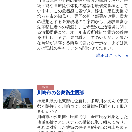
当市は県内でも医師確保が喫緊の課題であり、持
続可能な医療提供体制の構築を最優先事項として
います。この危機感に基づき、移住・定住支援で
培った市の知見と、専門の担当部署が連携。貴方
の理想とする医療現場のご案内から、経験豊富な
先輩移住者への橋渡し、ご希望の生活環境に関す
る情報提供まで、オール市役所体制で貴方の移住
を後押しします。専門職としてのやりがいと豊か
な自然が共存する西条で新たな一歩を。まずは貴
方の理想のキャリアをお聞かせください。
詳細はこちら
特集
川崎市の公衆衛生医師
神奈川県の北東部に位置し、多摩川を挟んで東京
都と隣接する川崎市で、公衆衛生医師として働き
ませんか？
川崎市の公衆衛生医師では、全市民を対象とした
地域包括ケアシステムの構築に取り組んでおり、
それに対応した地域の保健医療福祉の向上を図る