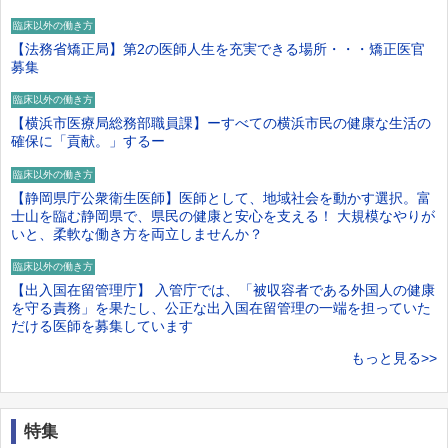
臨床以外の働き方
【法務省矯正局】第2の医師人生を充実できる場所・・・矯正医官
募集
臨床以外の働き方
【横浜市医療局総務部職員課】ーすべての横浜市民の健康な生活の
確保に「貢献。」するー
臨床以外の働き方
【静岡県庁公衆衛生医師】医師として、地域社会を動かす選択。富
士山を臨む静岡県で、県民の健康と安心を支える！ 大規模なやりが
いと、柔軟な働き方を両立しませんか？
臨床以外の働き方
【出入国在留管理庁】 入管庁では、「被収容者である外国人の健康
を守る責務」を果たし、公正な出入国在留管理の一端を担っていた
だける医師を募集しています
もっと見る>>
特集