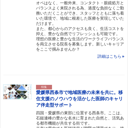
オペはなく、一般外来、コンタクト・眼鏡処方と
バランスよく来院される為、過度な負担なくご勤
務いただくことができ、スタッフとともに落ち着
いた環境で、地域に根差した医療を実現していた
だけます。
また、都心からのアクセスも良く、生活コストを
抑え、豊かな自然でリフレッシュも可能です。
理想の医療と豊かな生活のワークライフバランス
を両立させる院長を募集します。新しいキャリア
をここで掴みませんか？
詳細はこちら
特集
愛媛県西条市で地域医療の未来を共に。移
住支援のノウハウを活かした医師のキャリ
ア伴走型サポート
四国・愛媛県の東部に位置する西条市。ここは、
石鎚連峰の豊かな名水に育まれた自然と、活気あ
る都市機能が共生する街です。