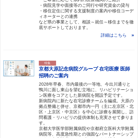
・病院見学や面接等のご同行や研究資金の貸与
・移住定住に関する支援制度の案内や移住コーデ
ィネーターとの連携
など県の事業として、相談～就任～移住までを徹
底サポートしております。
詳細はこちら
特集
京都大原記念病院グループ 在宅医療 医師
招聘のご案内
2028年早春、市内最後の一等地、今出川通りと
鴨川に面し東山を望む立地に、リハビリテーショ
ン医療をコアとした新病院を開設予定です。
新病院内に新たな在宅診療チームを編成。大原の
拠点整備と併せ、京都市内一円（主に左京区・北
区・上京区・中京区）を中心に診療を展開し、訪
問看護・リハビリの提供体制も充実させて参りま
す。
京都大学医学部附属病院や京都府立医科大学附属
病院等、高度急性期との強固なパートナーシップ