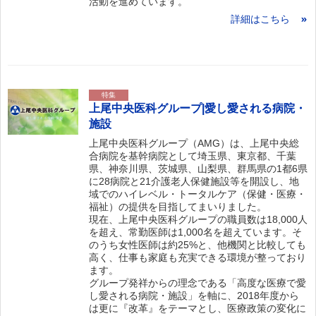
活動を進めています。
詳細はこちら
特集
上尾中央医科グループ|愛し愛される病院・
施設
上尾中央医科グループ（AMG）は、上尾中央総
合病院を基幹病院として埼玉県、東京都、千葉
県、神奈川県、茨城県、山梨県、群馬県の1都6県
に28病院と21介護老人保健施設等を開設し、地
域でのハイレベル・トータルケア（保健・医療・
福祉）の提供を目指してまいりました。
現在、上尾中央医科グループの職員数は18,000人
を超え、常勤医師は1,000名を超えています。そ
のうち女性医師は約25%と、他機関と比較しても
高く、仕事も家庭も充実できる環境が整っており
ます。
グループ発祥からの理念である「高度な医療で愛
し愛される病院・施設」を軸に、2018年度から
は更に『改革』をテーマとし、医療政策の変化に