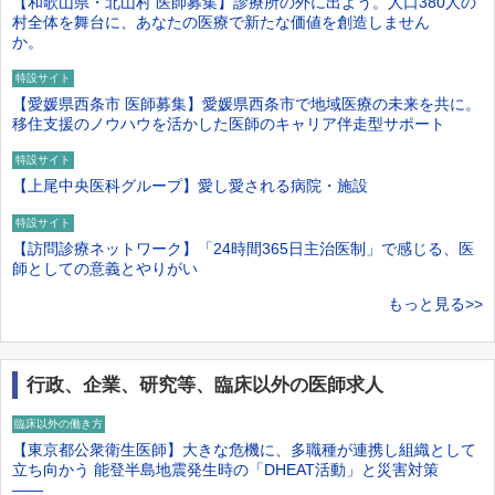
【和歌山県・北山村 医師募集】診療所の外に出よう。人口380人の
村全体を舞台に、あなたの医療で新たな価値を創造しません
か。
特設サイト
【愛媛県西条市 医師募集】愛媛県西条市で地域医療の未来を共に。
移住支援のノウハウを活かした医師のキャリア伴走型サポート
特設サイト
【上尾中央医科グループ】愛し愛される病院・施設
特設サイト
【訪問診療ネットワーク】「24時間365日主治医制」で感じる、医
師としての意義とやりがい
もっと見る>>
行政、企業、研究等、臨床以外の医師求人
臨床以外の働き方
【東京都公衆衛生医師】大きな危機に、多職種が連携し組織として
立ち向かう 能登半島地震発生時の「DHEAT活動」と災害対策
――