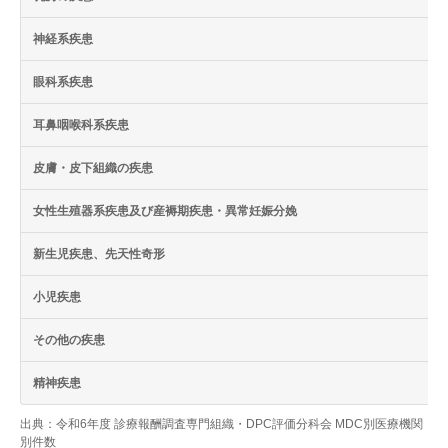
神経系疾患
眼科系疾患
耳鼻咽喉科系疾患
皮膚・皮下組織の疾患
女性生殖器系疾患及び産褥期疾患・異常妊娠分娩
新生児疾患、先天性奇形
小児疾患
その他の疾患
精神疾患
出典：令和6年度 診療報酬調査専門組織・DPC評価分科会 MDC別医療機関
別件数