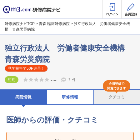
ログイン
会員登録
研修病院ナビTOP
>
青森 臨床研修病院
>
独立行政法人 労働者健康安全機
構 青森労災病院
独立行政法人 労働者健康安全機構
青森労災病院
見学報告で50P進呈！
-.--
初期
？
件
会員登録で
閲覧できます
病院情報
研修情報
クチコミ
医師からの評価・クチコミ