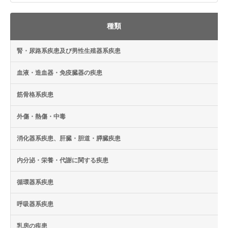
種類
腎・尿路系疾患及び男性生殖器系疾患
血液・造血器・免疫臓器の疾患
筋骨格系疾患
外傷・熱傷・中毒
消化器系疾患、肝臓・胆道・膵臓疾患
内分泌・栄養・代謝に関する疾患
循環器系疾患
呼吸器系疾患
乳房の疾患