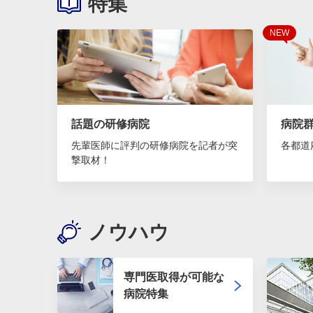
特集
NEW
話題の研修病院
病院
先輩医師に評判の研修病院を記者が突
各都道
撃取材！
ノウハウ
専門医取得が可能な
病院特集