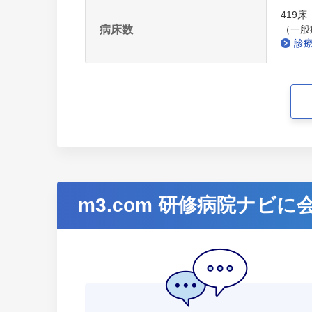
419床
病床数
（一般病
診
m3.com 研修病院ナビ