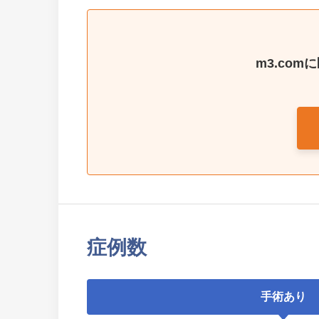
m3.co
症例数
手術あり