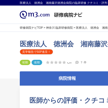
医療法人 徳洲会 湘南藤沢徳洲会病院の臨床研修 クチコミ・評判
研修病院ナビTOP
>
神奈川 臨床研修病院
>
医療法人 徳洲会 湘南
医療法人 徳洲会 湘南藤沢
見学報告で50P進呈！
-.--
初期
後期
？
件
病院情報
医師からの評価・クチコ