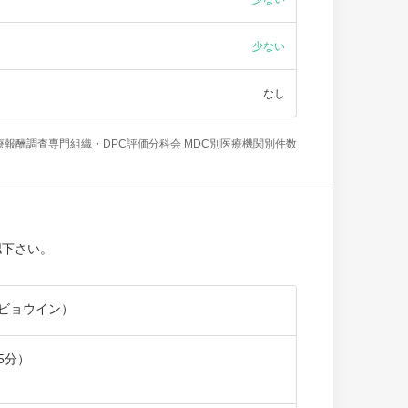
少ない
なし
療報酬調査専門組織・DPC評価分科会 MDC別医療機関別件数
認下さい。
ビョウイン）
5分）