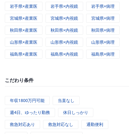
岩手県×産業医
岩手県×内視鏡
岩手県×病理
宮城県×産業医
宮城県×内視鏡
宮城県×病理
秋田県×産業医
秋田県×内視鏡
秋田県×病理
山形県×産業医
山形県×内視鏡
山形県×病理
福島県×産業医
福島県×内視鏡
福島県×病理
こだわり条件
年収1800万円可能
当直なし
週4日、ゆったり勤務
休日しっかり
救急対応あり
救急対応なし
通勤便利