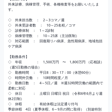
外来診療、病棟管理、手術、各種検査等をお願いいたしま
す。 

◇　外来担当数　：　2～3コマ／週 

◇　外来受診者数　：　10～25名程／コマ 

◇　診療体制　：　1～2診制 

◇　病棟管理数　：　10～25床（主治医制）

◇　対応範囲　：　回復期リハ病床、急性期病床、地域包括
ケア病床

【勤務条件】

◇　年収　　　　：　1,500万円　〜　1,800万円 （応相談） 
（週5日勤務の場合）

◇　勤務時間　：　平日8：30～17：00（休憩60分）

◇　時間外労働　：　10時間程度／月

◇　勤務日数　：　4～5日／週　※週32時間労働の範囲内で
柔軟に対応

◇　休日　　　：　土曜日 日曜日 祝日 （令和6年6月より週
休2日制）

◇　休暇　　　：　有給休暇は法定通り付与 

季節休暇　4日（夏季休暇、6～9月の間に取得）（別途特別