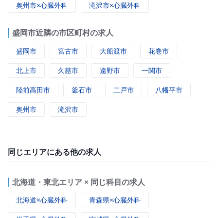
奥州市×心臓外科
滝沢市×心臓外科
盛岡市近隣の市区町村の求人
盛岡市
宮古市
大船渡市
花巻市
北上市
久慈市
遠野市
一関市
陸前高田市
釜石市
二戸市
八幡平市
奥州市
滝沢市
同じエリアにある他の求人
北海道・東北エリア × 同じ科目の求人
北海道×心臓外科
青森県×心臓外科