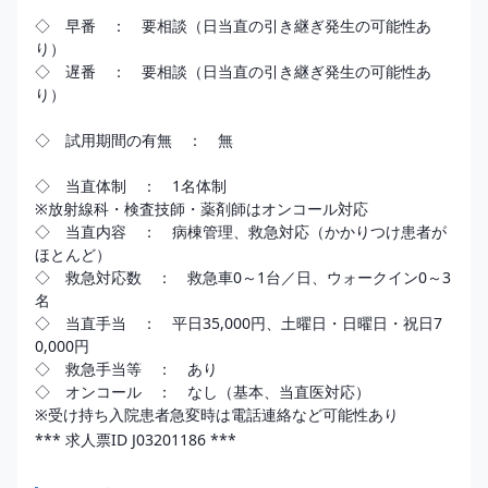
◇　早番　：　要相談（日当直の引き継ぎ発生の可能性あ
り）

◇　遅番　：　要相談（日当直の引き継ぎ発生の可能性あ
り）

◇　試用期間の有無　：　無

◇　当直体制　：　1名体制

※放射線科・検査技師・薬剤師はオンコール対応

◇　当直内容　：　病棟管理、救急対応（かかりつけ患者が
ほとんど）

◇　救急対応数　：　救急車0～1台／日、ウォークイン0～3
名

◇　当直手当　：　平日35,000円、土曜日・日曜日・祝日7
0,000円

◇　救急手当等　：　あり

◇　オンコール　：　なし（基本、当直医対応）

*** 求人票ID J03201186 ***