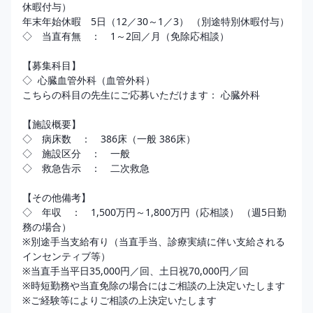
休暇付与） 

年末年始休暇　5日（12／30～1／3） （別途特別休暇付与）

◇　当直有無　：　1～2回／月（免除応相談）

【募集科目】

◇  心臓血管外科（血管外科）

こちらの科目の先生にご応募いただけます： 心臓外科

【施設概要】

◇　病床数　：　386床（一般 386床）

◇　施設区分　：　一般 

◇　救急告示　：　二次救急

【その他備考】

◇　年収　：　1,500万円～1,800万円（応相談） （週5日勤
務の場合）

※別途手当支給有り（当直手当、診療実績に伴い支給される
インセンティブ等）

※当直手当平日35,000円／回、土日祝70,000円／回

※時短勤務や当直免除の場合にはご相談の上決定いたします

※ご経験等によりご相談の上決定いたします
