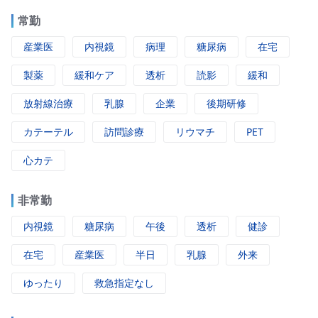
常勤
産業医
内視鏡
病理
糖尿病
在宅
製薬
緩和ケア
透析
読影
緩和
放射線治療
乳腺
企業
後期研修
カテーテル
訪問診療
リウマチ
PET
心カテ
非常勤
内視鏡
糖尿病
午後
透析
健診
在宅
産業医
半日
乳腺
外来
ゆったり
救急指定なし