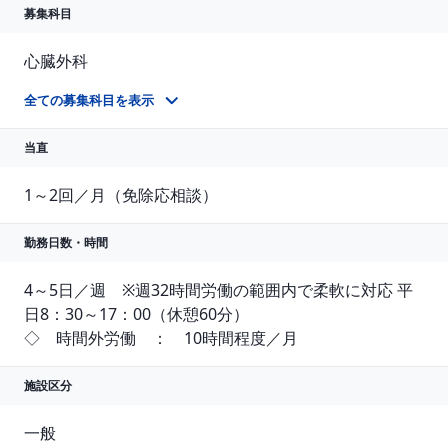
募集科目
心臓外科
心臓血管外科（血管外科）
全ての募集科目を表示
当直
1～2回／月（免除応相談）
勤務日数・時間
4～5日／週　※週32時間労働の範囲内で柔軟に対応 平
日8：30～17：00（休憩60分）

◇　時間外労働　：　10時間程度／月
施設区分
一般