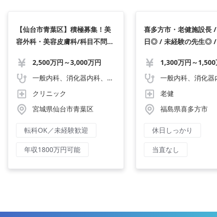
【仙台市青葉区】積極募集！美
喜多方市・老健施設長 /
容外科・美容皮膚科/科目不問・
日◎ / 未経験の先生◎ 
未経験可/年収3,000万円〜/週4
出動なし！
2,500万円～3,000万円
日勤務可！/早期に症例数を経験
できます
一般内科、消化器内科、循環器内科、呼吸器内科、血液内科、心療内科、脳神経内科、内分泌内科、老人内科、一般外科、消化器外科、心臓外科、呼吸器外科、脳神経外科、整形外科、形成外科、リハビリテーション科、小児科、産婦人科、婦人科、精神科、眼科、耳鼻咽喉科、皮膚科、泌尿器科、放射線科、人工透析、麻酔科、美容外科、人間ドック・検診、その他
クリニック
老健
宮城県仙台市青葉区
福島県喜多方市
転科OK／未経験歓迎
休日しっかり
年収1800万円可能
当直なし