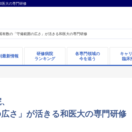
和医大の専門研修
国有数の「守備範囲の広さ」が活きる和医大の専門研修
研修病院
各専門領域の
キャ
別
最新情報
ランキング
今を追う
臨床
院、
の広さ」が活きる和医大の専門研修