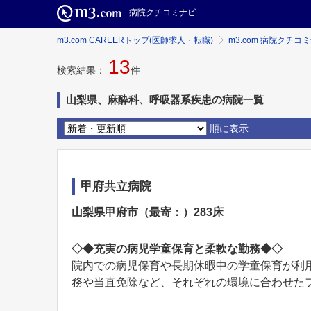
病院クチコミナビ
m3.com CAREERトップ(医師求人・転職)
m3.com 病院クチコ
13
検索結果：
件
山梨県、麻酔科、呼吸器系疾患の病院一覧
順に表示
甲府共立病院
山梨県甲府市（最寄：）283床
◇◆充実の病児学童保育と柔軟な勤務◆◇
院内での病児保育や長期休暇中の学童保育が利
務や当直免除など、それぞれの環境に合わせたフレ