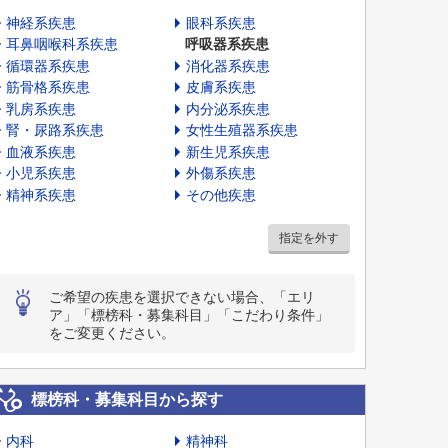
神経系疾患
眼科系疾患
耳鼻咽喉科系疾患
呼吸器系疾患
循環器系疾患
消化器系疾患
筋骨格系疾患
皮膚系疾患
乳房系疾患
内分泌系疾患
腎・尿路系疾患
女性生殖器系疾患
血液系疾患
新生児系疾患
小児系疾患
外傷系疾患
精神系疾患
その他疾患
指定を外す
ご希望の疾患を選択できない場合、「エリ
ア」「標榜科・募集科目」「こだわり条件」
をご変更ください。
標榜科・募集科目から探す
内科
精神科