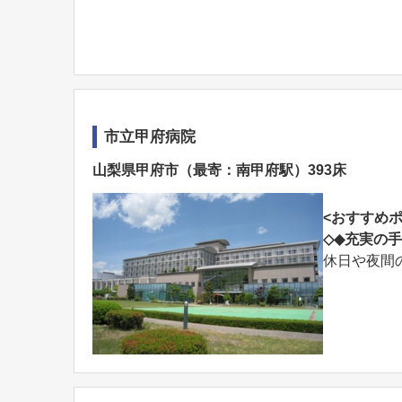
市立甲府病院
山梨県甲府市（最寄：南甲府駅）393床
<おすすめポ
◇◆充実の
休日や夜間