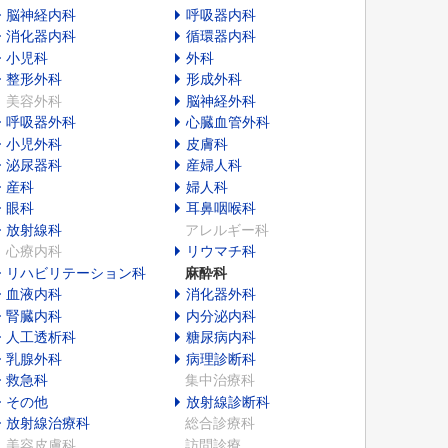
脳神経内科
呼吸器内科
消化器内科
循環器内科
小児科
外科
整形外科
形成外科
美容外科
脳神経外科
呼吸器外科
心臓血管外科
小児外科
皮膚科
泌尿器科
産婦人科
産科
婦人科
眼科
耳鼻咽喉科
放射線科
アレルギー科
心療内科
リウマチ科
リハビリテーション科
麻酔科
血液内科
消化器外科
腎臓内科
内分泌内科
人工透析科
糖尿病内科
乳腺外科
病理診断科
救急科
集中治療科
その他
放射線診断科
放射線治療科
総合診療科
美容皮膚科
訪問診療