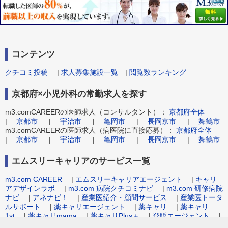
コンテンツ
クチコミ投稿
|
求人募集施設一覧
|
閲覧数ランキング
京都府×小児外科の常勤求人を探す
m3.comCAREERの医師求人（コンサルタント）：
京都府全体
|
京都市
|
宇治市
|
亀岡市
|
長岡京市
|
舞鶴市
m3.comCAREERの医師求人（病医院に直接応募）：
京都府全体
|
京都市
|
宇治市
|
亀岡市
|
長岡京市
|
舞鶴市
エムスリーキャリアのサービス一覧
m3.com CAREER
|
エムスリーキャリアエージェント
|
キャリ
アデザインラボ
|
m3.com 病院クチコミナビ
|
m3.com 研修病院
ナビ
|
アネナビ！
|
産業医紹介・顧問サービス
|
産業医トータ
ルサポート
|
薬キャリエージェント
|
薬キャリ
|
薬キャリ
1st
|
薬キャリmama
|
薬キャリPlus＋
|
登販エージェント
|
病院事務職求人.com